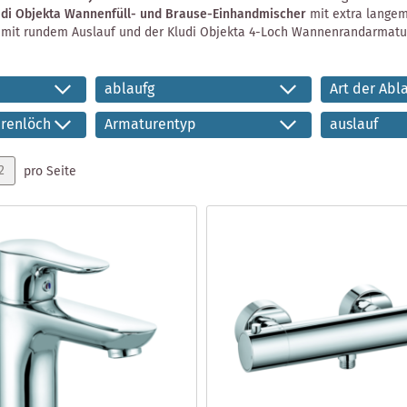
udi Objekta Wannenfüll- und Brause-Einhandmischer
mit extra langem
mit rundem Auslauf und der Kludi Objekta 4-Loch Wannenrandarmatur 
ablaufg
Art der Abl
urenlöcher
Armaturentyp
auslauf
pro Seite