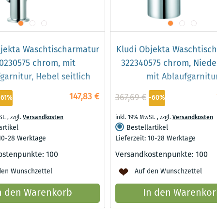
bjekta Waschtischarmatur
Kludi Objekta Waschtisc
0230575 chrom, mit
322340575 chrom, Niede
garnitur, Hebel seitlich
mit Ablaufgarnitu
147,83 €
367,69 €
-61%
-60%
St.
,
zzgl.
Versandkosten
inkl. 19% MwSt.
,
zzgl.
Versandkosten
artikel
Bestellartikel
 10-28 Werktage
Lieferzeit: 10-28 Werktage
ostenpunkte:
100
Versandkostenpunkte:
100
den Wunschzettel
Auf den Wunschzettel
n den Warenkorb
In den Warenkor