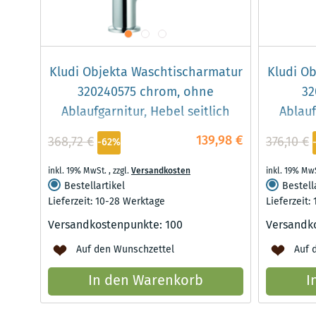
Kludi Objekta Waschtischarmatur
Kludi O
320240575 chrom, ohne
32
Ablaufgarnitur, Hebel seitlich
Ablauf
139,98 €
368,72 €
376,10 €
-62%
inkl. 19% MwSt.
,
zzgl.
Versandkosten
inkl. 19% Mw
Bestellartikel
Bestell
Lieferzeit: 10-28 Werktage
Lieferzeit:
Versandkostenpunkte:
100
Versandk
Auf den Wunschzettel
Auf 
In den Warenkorb
I