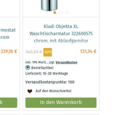
Kludi Objekta XL
rmostat
Waschtischarmatur 322600575
hrom
chrom, mit Ablaufgarnitur
229,16 €
131,34 €
345,53 €
-62%
inkl. 19% MwSt.
,
zzgl.
Versandkosten
Bestellartikel
Lieferzeit: 10-28 Werktage
Versandkostenpunkte:
100
Auf den Wunschzettel
b
In den Warenkorb