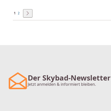
Seite
Sie lesen gerade Seite
Seite
Seite
Weiter
1
2
Der Skybad-Newsletter
Jetzt anmelden & informiert bleiben.