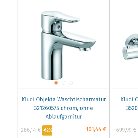
Kludi Objekta Waschtischarmatur
Kludi 
321260575 chrom, ohne
3520
Ablaufgarnitur
101,44 €
266,14 €
699,99 €
-62%