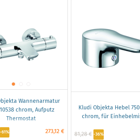
Objekta Wannenarmatur
Kludi Objekta Hebel 75
10538 chrom, Aufputz
chrom, für Einhebelmi
Thermostat
273,12 €
-61%
81,28 €
-36%