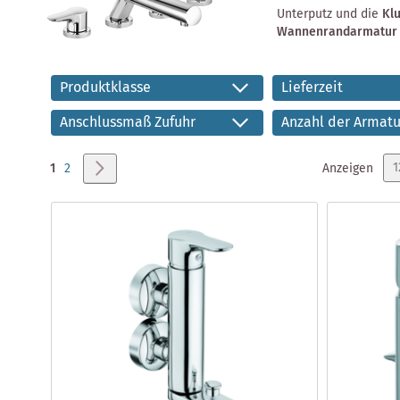
Unterputz und die
Kl
Wannenrandarmatur
Produktklasse
Lieferzeit
Anschlussmaß Zufuhr
Anzahl der Armat
Seite
Sie lesen gerade Seite
Seite
Seite
Weiter
Anzeigen
1
2