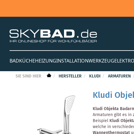
BAD
KÜCHE
HEIZUNG
INSTALLATION
WERKZEUG
ELEKTR
SIE SIND HIER
HERSTELLER
KLUDI
ARMATUREN
Kludi Obje
Kludi Objekta Badar
Armaturen gibt es in
Beispiel
Kludi Objek
welche in verschied
Wannenthermostat
u