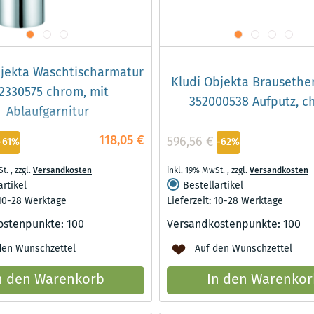
bjekta Waschtischarmatur
Kludi Objekta Brausethe
2330575 chrom, mit
352000538 Aufputz, c
Ablaufgarnitur
118,05 €
596,56 €
-61%
-62%
St.
,
zzgl.
Versandkosten
inkl. 19% MwSt.
,
zzgl.
Versandkosten
artikel
Bestellartikel
 10-28 Werktage
Lieferzeit: 10-28 Werktage
ostenpunkte:
100
Versandkostenpunkte:
100
den Wunschzettel
Auf den Wunschzettel
n den Warenkorb
In den Warenkor