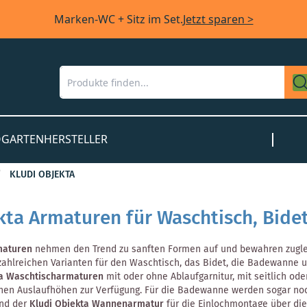
Marken-WC + Sitz im Set.
Jetzt sparen >
O
GARTEN
HERSTELLER
KLUDI OBJEKTA
kta Armaturen für Waschtisch, Bid
maturen
nehmen den Trend zu sanften Formen auf und bewahren zugleic
 zahlreichen Varianten für den Waschtisch, das Bidet, die Badewanne
ta Waschtischarmaturen
mit oder ohne Ablaufgarnitur, mit seitlich o
enen Auslaufhöhen zur Verfügung. Für die Badewanne werden sogar n
nd der
Kludi Objekta Wannenarmatur
für die Einlochmontage über di