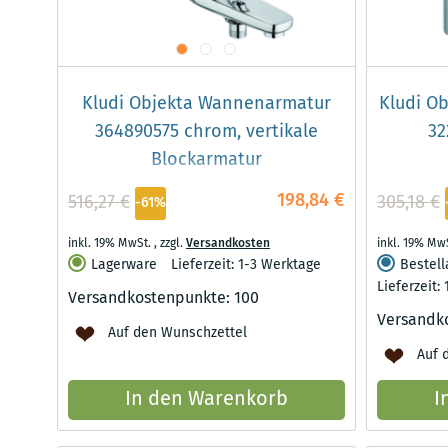
Kludi Objekta Wannenarmatur
Kludi O
364890575 chrom, vertikale
32
Blockarmatur
198,84 €
516,27 €
305,18 €
-61%
inkl. 19% MwSt.
,
zzgl.
Versandkosten
inkl. 19% Mw
Lagerware
Lieferzeit: 1-3 Werktage
Bestell
Lieferzeit:
Versandkostenpunkte:
100
Versandk
Auf den Wunschzettel
Auf 
In den Warenkorb
I