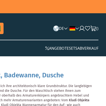
DE
(
)
ANGEBOTE
SETS
ABVERKAUF
et, Badewanne, Dusche
h ihre architektonisch-klare Grundstruktur. Die langlebigen
 und die Dusche. Für den Waschtisch stehen Ihnen zum
der oberhalb des Armaturenkörpers angebrachtem Hebel und
och mehr Armaturenvarianten angeboten: Vom
Kludi Objekta
e Kludi Objekta Wannenarmatur für den Auf- wie auch