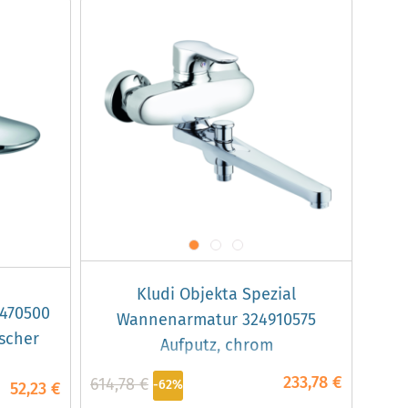
Kludi Objekta Spezial
0470500
Wannenarmatur 324910575
scher
Aufputz, chrom
233,78 €
614,78 €
-62%
52,23 €