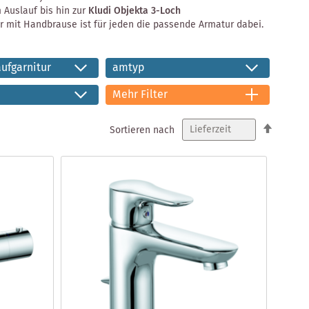
 Auslauf bis hin zur
Kludi Objekta 3-Loch
mit Handbrause ist für jeden die passende Armatur dabei.
aufgarnitur
amtyp
Mehr Filter
In
Sortieren nach
absteig
Reihenf