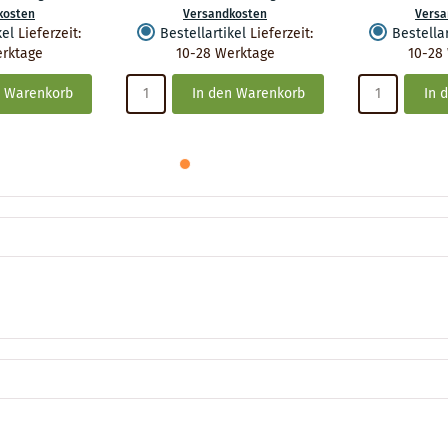
kosten
Versandkosten
Versa
kel
Lieferzeit
:
Bestellartikel
Lieferzeit
:
Bestellar
erktage
10-28 Werktage
10-28
n Warenkorb
In den Warenkorb
In 