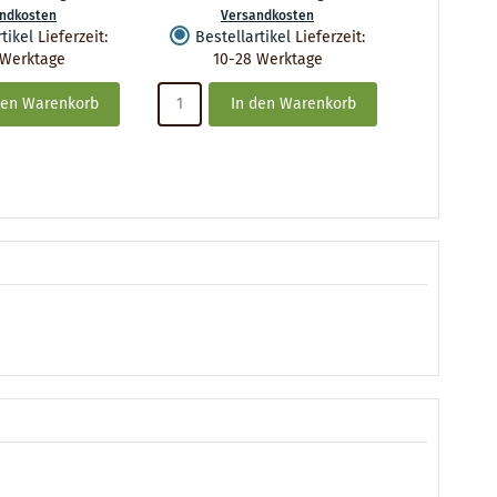
ndkosten
Versandkosten
Ve
tikel
Lieferzeit
:
Bestellartikel
Lieferzeit
:
Bestel
 Werktage
10-28 Werktage
10-
den Warenkorb
In den Warenkorb
I