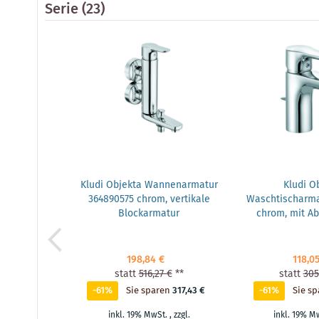
Serie
(23)
Kludi Objekta Wannenarmatur
Kludi O
364890575 chrom, vertikale
Waschtischarma
Blockarmatur
chrom, mit Ab
198,84 €
118,0
statt
516,27 €
**
statt
305
-61%
Sie sparen
317,43 €
-61%
Sie sp
inkl. 19% MwSt.
,
zzgl.
inkl. 19% M