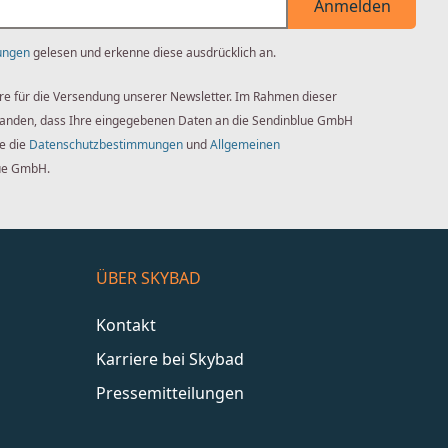
Anmelden
ungen
gelesen und erkenne diese ausdrücklich an.
re für die Versendung unserer Newsletter. Im Rahmen dieser
standen, dass Ihre eingegebenen Daten an die Sendinblue GmbH
ie die
Datenschutzbestimmungen
und
Allgemeinen
ue GmbH.
ÜBER SKYBAD
Kontakt
Karriere bei Skybad
Pressemitteilungen