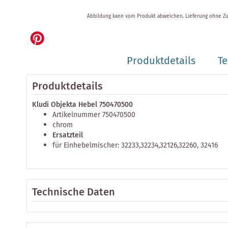
Zum
Abbildung kann vom Produkt abweichen.
Lieferung ohne Z
Anfang
der
Bildergalerie
springen
Produktdetails
Te
Produktdetails
Kludi Objekta Hebel 750470500
Artikelnummer 750470500
chrom
Ersatzteil
für Einhebelmischer: 32233,32234,32126,32260, 32416
Technische Daten