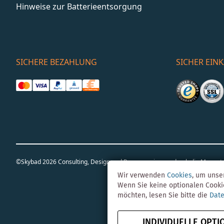
Hinweise zur Batterieentsorgung
SICHERE BEZAHLUNG
SICHER EIN
©Skybad 2026 Consulting, Design und Programmierung durch die Magent
Wir verwenden
Cookies
, um unse
Wenn Sie keine optionalen Cooki
möchten, lesen Sie bitte die
Date
INDIVIDUELLE OPTI