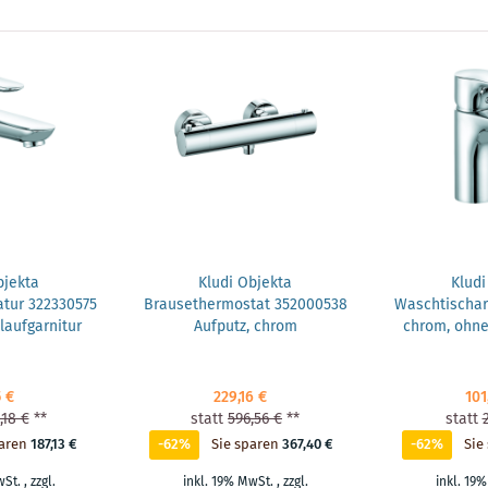
bjekta
Kludi Objekta
Kludi
tur 322330575
Brausethermostat 352000538
Waschtischar
laufgarnitur
Aufputz, chrom
chrom, ohne
5 €
229,16 €
101
,18 €
**
statt
596,56 €
**
statt
aren
187,13 €
-62%
Sie sparen
367,40 €
-62%
Sie
wSt.
,
zzgl.
inkl. 19% MwSt.
,
zzgl.
inkl. 19