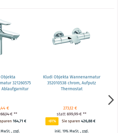
 Objekta
Kludi Objekta Wannenarmatur
Klud
matur 321260575
352010538 chrom, Aufputz
Waschtisc
 Ablaufgarnitur
Thermostat
chrom, m
,44 €
273,12 €
266,14 €
**
statt
699,99 €
**
stat
 sparen
164,71 €
-61%
Sie sparen
426,88 €
-62%
% MwSt.
,
zzgl.
inkl. 19% MwSt.
,
zzgl.
inkl.