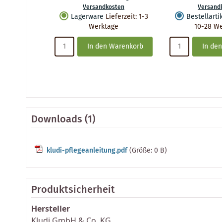
Versandkosten
Versand
Lagerware
Lieferzeit
:
1-3
Bestellarti
Werktage
10-28 W
In den Warenkorb
In de
Downloads (1)
kludi-pflegeanleitung.pdf
(Größe: 0 B)
Produktsicherheit
Hersteller
Kludi GmbH & Co. KG