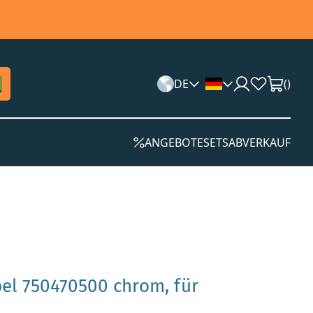
DE
(
)
ANGEBOTE
SETS
ABVERKAUF
bel 750470500 chrom, für