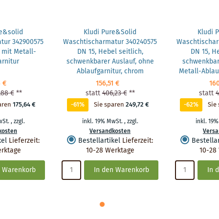
e&solid
Kludi Pure&Solid
Kludi 
tur 342900575
Waschtischarmatur 340240575
Waschtischar
 mit Metall-
DN 15, Hebel seitlich,
DN 15, He
rnitur
schwenkbarer Auslauf, ohne
schwenkbare
Ablaufgarnitur, chrom
Metall-Ablau
4 €
156,51 €
160
,88 €
**
statt
406,23 €
**
statt
4
aren
175,64 €
-61%
Sie sparen
249,72 €
-62%
Sie
wSt.
,
zzgl.
inkl. 19% MwSt.
,
zzgl.
inkl. 19
kosten
Versandkosten
Versa
kel
Lieferzeit
:
Bestellartikel
Lieferzeit
:
Bestellar
erktage
10-28 Werktage
10-28
n Warenkorb
In den Warenkorb
In 