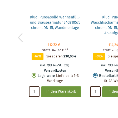
Kludi Pure&solid Wannenfüll-
Kludi Pur
und Brausearmatur 346810575
Waschtischarma
chrom, DN 15, Wandmontage
chrom, DN 15,
Ablaufga
112,72 €
114,2
statt
342,72 €
**
statt
289
-67%
Sie sparen
230,00 €
-61%
Sie sp
inkl. 19% MwSt.
,
zzgl.
inkl. 19% M
Versandkosten
Versand
Lagerware
Lieferzeit
:
1-3
Bestellarti
Werktage
10-28 W
In den Warenkorb
In de