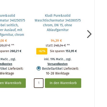
Pure&solid
Kludi Pure&solid
Kludi Pure
matur 340250575
Waschtischarmatur 340280575
342160575
bel seitlich,
chrom, DN 15, ohne
Metall
r Auslauf, mit
Ablaufgarnitur
fgarnitur, chrom
,16 €
94,39 €
20,37 €
**
statt
248,34 €
**
sta
 sparen
260,21 €
-62%
Sie sparen
153,95 €
-61%
S
% MwSt.
,
zzgl.
inkl. 19% MwSt.
,
zzgl.
inkl.
ndkosten
Versandkosten
Ve
tikel
Lieferzeit
:
Bestellartikel
Lieferzeit
:
Bestel
 Werktage
10-28 Werktage
10-
den Warenkorb
In den Warenkorb
I