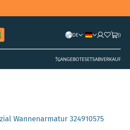
DE
(
)
ANGEBOTE
SETS
ABVERKAUF
ezial Wannenarmatur 324910575