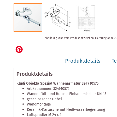
Zum
Abbildung kann vom Produkt abweichen.
Lieferung ohne Z
Anfang
der
Bildergalerie
springen
Produktdetails
Te
Produktdetails
Kludi Objekta Spezial Wannenarmatur 324910575
Artikelnummer: 324910575
Wannenfüll- und Brause-Einhandmischer DN 15
geschlossener Hebel
Wandmontage
Keramik-Kartusche mit Heißwasserbegrenzung
Luftsprudler M 24 x 1