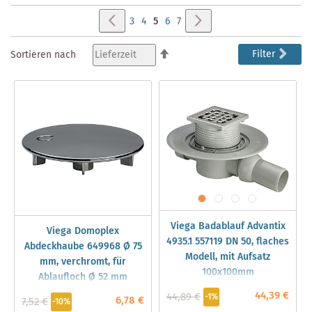
Seite
Seite
Zurück
Seite
Weiter
Seite
Seite
Sie
Seite
Seite
3
4
5
6
7
lesen
In
Filter
Sortieren nach
absteigender
gerade
Reihenfolge
Seite
Viega Badablauf Advantix
Viega Domoplex
4935.1 557119 DN 50, flaches
Abdeckhaube 649968 Ø 75
Modell, mit Aufsatz
mm, verchromt, für
100x100mm
Ablaufloch Ø 52 mm
44,39 €
44,89 €
-1%
6,78 €
7,52 €
-10%