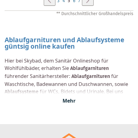
Seite
Zurück
Seite
Weiter
Seite
Seite
Sie
Seite
Seite
3
4
5
6
7
lesen
** Durchschnittlicher Großhandelspreis
gerade
Seite
Ablaufgarnituren und Ablaufsysteme
güntsig online kaufen
Hier bei Skybad, dem Sanitär Onlineshop für
Wohlfühlbäder, erhalten Sie
Ablaufgarnituren
führender Sanitärhersteller:
Ablaufgarnituren
für
Waschtische, Badewannen und Duschwannen, sowie
Ablaufsysteme
für WCs, Bidets und Urinale. Bei uns
finden Sie die richtige Ablaufgarnitur und den
Mehr
passenden Sanitärbedarf.