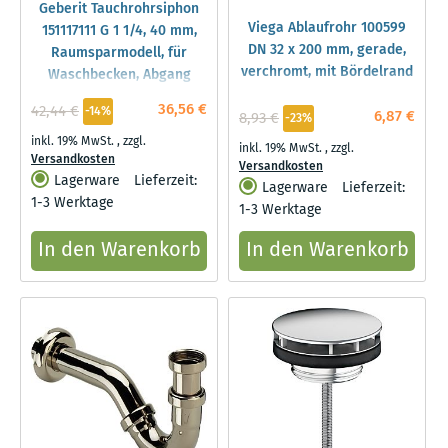
Geberit Tauchrohrsiphon
Viega Ablaufrohr 100599
151117111 G 1 1/4, 40 mm,
DN 32 x 200 mm, gerade,
Raumsparmodell, für
verchromt, mit Bördelrand
Waschbecken, Abgang
horizontal, weiß
36,56 €
42,44 €
-14%
6,87 €
8,93 €
-23%
inkl. 19% MwSt.
,
zzgl.
inkl. 19% MwSt.
,
zzgl.
Versandkosten
Versandkosten
Lagerware
Lieferzeit:
Lagerware
Lieferzeit:
1-3 Werktage
1-3 Werktage
In den Warenkorb
In den Warenkorb