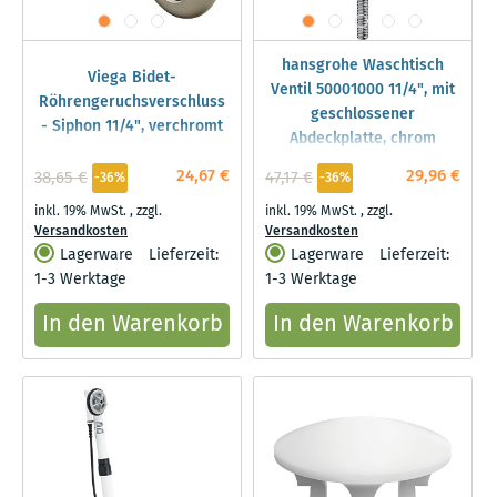
hansgrohe Waschtisch
Viega Bidet-
Ventil 50001000 11/4", mit
Röhrengeruchsverschluss
geschlossener
- Siphon 11/4", verchromt
Abdeckplatte, chrom
24,67 €
29,96 €
38,65 €
47,17 €
-36%
-36%
inkl. 19% MwSt.
,
zzgl.
inkl. 19% MwSt.
,
zzgl.
Versandkosten
Versandkosten
Lagerware
Lieferzeit:
Lagerware
Lieferzeit:
1-3 Werktage
1-3 Werktage
In den Warenkorb
In den Warenkorb