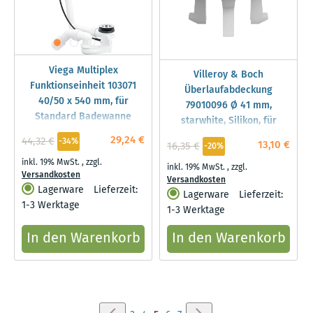
Viega Multiplex
Villeroy & Boch
Funktionseinheit 103071
Überlaufabdeckung
40/50 x 540 mm, für
79010096 Ø 41 mm,
Standard Badewanne
starwhite, Silikon, für
Waschtische größer 50 cm
29,24 €
44,32 €
-34%
13,10 €
16,35 €
-20%
inkl. 19% MwSt.
,
zzgl.
inkl. 19% MwSt.
,
zzgl.
Versandkosten
Versandkosten
Lagerware
Lieferzeit:
Lagerware
Lieferzeit:
1-3 Werktage
1-3 Werktage
In den Warenkorb
In den Warenkorb
Seite