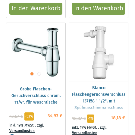
In den Warenkorb
In den Warenkorb
Blanco
Grohe Flaschen-
Flaschengeruchsverschluss
Geruchverschluss chrom,
137158 1 1/2", mit
11/4", für Waschtische
Spülmaschinenanschluss
34,93 €
73,67 €
-53%
18,18 €
18,37 €
-1%
inkl. 19% MwSt.
,
zzgl.
inkl. 19% MwSt.
,
zzgl.
Versandkosten
Versandkosten