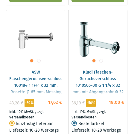
ASW
Kludi Flaschen-
Flaschengeruchsverschluss
Geruchsverschluss
100184 1 1/4" x 32 mm,
1010505-00 G 1 1/4 x 32
Rosette Ø 65 mm, Messing
mm, mit Abgangsrohr Ø 32
verchromt
x 200 mm, chrom
17,62 €
18,00 €
43,28 €
36,19 €
-59%
-50%
inkl. 19% MwSt.
,
zzgl.
inkl. 19% MwSt.
,
zzgl.
Versandkosten
Versandkosten
kurzfristig lieferbar
Bestellartikel
Lieferzeit: 10-28 Werktage
Lieferzeit: 10-28 Werktage