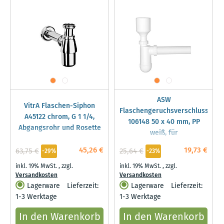
ASW
VitrA Flaschen-Siphon
Flaschengeruchsverschluss
A45122 chrom, G 1 1/4,
106148 50 x 40 mm, PP
Abgangsrohr und Rosette
weiß, für
Urinal-/Ausgussbecken
45,26 €
19,73 €
63,75 €
25,64 €
-29%
-23%
inkl. 19% MwSt.
,
zzgl.
inkl. 19% MwSt.
,
zzgl.
Versandkosten
Versandkosten
Lagerware
Lieferzeit:
Lagerware
Lieferzeit:
1-3 Werktage
1-3 Werktage
In den Warenkorb
In den Warenkorb