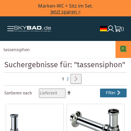
Marken-WC + Sitz im Set.
Jetzt sparen >
(
)
Suchergebnisse für: "tassensiphon"
Seite
Seite
Weiter
Sie
Seite
1
2
lesen
In
Filter
Sortieren nach
absteigender
gerade
Reihenfolge
Seite