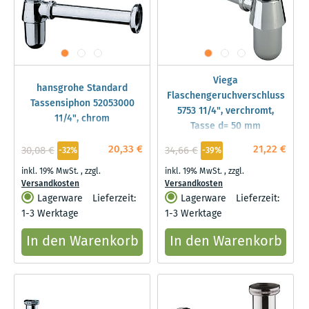
Viega
hansgrohe Standard
Flaschengeruchverschluss
Tassensiphon 52053000
5753 11/4", verchromt,
11/4", chrom
Tasse d= 50 mm
20,33 €
21,22 €
30,08 €
34,66 €
-32%
-39%
inkl. 19% MwSt.
,
zzgl.
inkl. 19% MwSt.
,
zzgl.
Versandkosten
Versandkosten
Lagerware
Lieferzeit:
Lagerware
Lieferzeit:
1-3 Werktage
1-3 Werktage
In den Warenkorb
In den Warenkorb