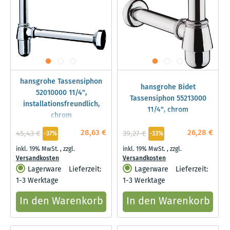
hansgrohe Tassensiphon
hansgrohe Bidet
52010000 11/4",
Tassensiphon 55213000
installationsfreundlich,
11/4", chrom
chrom
28,63 €
26,28 €
45,43 €
39,27 €
-37%
-33%
inkl. 19% MwSt.
,
zzgl.
inkl. 19% MwSt.
,
zzgl.
Versandkosten
Versandkosten
Lagerware
Lieferzeit:
Lagerware
Lieferzeit:
1-3 Werktage
1-3 Werktage
In den Warenkorb
In den Warenkorb