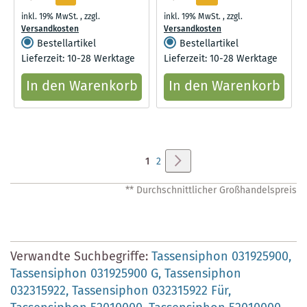
inkl. 19% MwSt.
,
zzgl.
inkl. 19% MwSt.
,
zzgl.
Versandkosten
Versandkosten
Bestellartikel
Bestellartikel
Lieferzeit: 10-28 Werktage
Lieferzeit: 10-28 Werktage
In den Warenkorb
In den Warenkorb
Seite
Seite
Weiter
Sie
Seite
1
2
lesen
** Durchschnittlicher Großhandelspreis
gerade
Seite
Verwandte Suchbegriffe:
Tassensiphon 031925900,
Tassensiphon 031925900 G,
Tassensiphon
032315922,
Tassensiphon 032315922 Für,