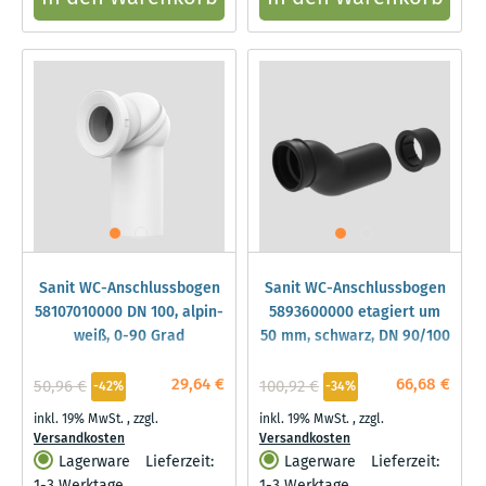
Sanit WC-Anschlussbogen
Sanit WC-Anschlussbogen
58107010000 DN 100, alpin-
5893600000 etagiert um
weiß, 0-90 Grad
50 mm, schwarz, DN 90/100
29,64 €
66,68 €
50,96 €
100,92 €
-42%
-34%
inkl. 19% MwSt.
,
zzgl.
inkl. 19% MwSt.
,
zzgl.
Versandkosten
Versandkosten
Lagerware
Lieferzeit:
Lagerware
Lieferzeit: