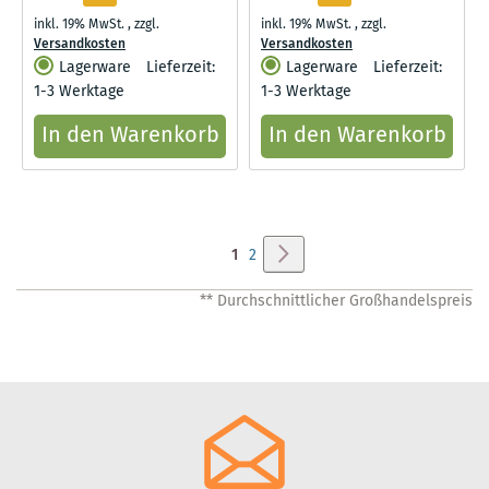
inkl. 19% MwSt.
,
zzgl.
inkl. 19% MwSt.
,
zzgl.
Versandkosten
Versandkosten
Lagerware
Lieferzeit:
Lagerware
Lieferzeit:
1-3 Werktage
1-3 Werktage
In den Warenkorb
In den Warenkorb
Seite
Seite
Weiter
Sie
Seite
1
2
lesen
** Durchschnittlicher Großhandelspreis
gerade
Seite