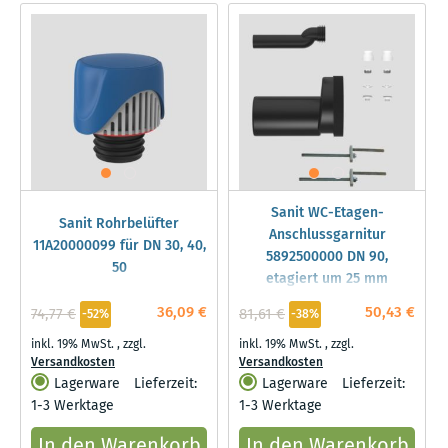
Sanit WC-Etagen-
Sanit Rohrbelüfter
Anschlussgarnitur
11A20000099 für DN 30, 40,
5892500000 DN 90,
50
etagiert um 25 mm
36,09 €
50,43 €
74,77 €
81,61 €
-52%
-38%
inkl. 19% MwSt.
,
zzgl.
inkl. 19% MwSt.
,
zzgl.
Versandkosten
Versandkosten
Lagerware
Lieferzeit:
Lagerware
Lieferzeit:
1-3 Werktage
1-3 Werktage
In den Warenkorb
In den Warenkorb