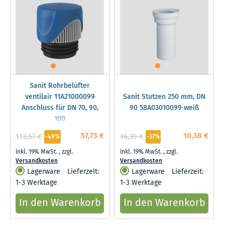
Sanit Rohrbelüfter
ventilair 11A21000099
Sanit Stutzen 250 mm, DN
Anschluss für DN 70, 90,
90 58A03010099 weiß
100
57,73 €
10,38 €
113,57 €
16,39 €
-49%
-37%
inkl. 19% MwSt.
,
zzgl.
inkl. 19% MwSt.
,
zzgl.
Versandkosten
Versandkosten
Lagerware
Lieferzeit:
Lagerware
Lieferzeit:
1-3 Werktage
1-3 Werktage
In den Warenkorb
In den Warenkorb