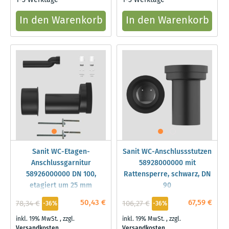
1-3 Werktage
1-3 Werktage
In den Warenkorb
In den Warenkorb
Sanit WC-Etagen-
Sanit WC-Anschlussstutzen
Anschlussgarnitur
58928000000 mit
58926000000 DN 100,
Rattensperre, schwarz, DN
etagiert um 25 mm
90
50,43 €
67,59 €
78,34 €
106,27 €
-36%
-36%
inkl. 19% MwSt.
,
zzgl.
inkl. 19% MwSt.
,
zzgl.
Versandkosten
Versandkosten