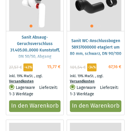
Sanit Absaug-
Sanit WC-Anschlussbogen
Geruchsverschluss
58937000000 etagiert um
31.405.00..0000 Kunststoff,
80 mm, schwarz, DN 90/100
DN 50/50, Abgang
hinten/unten, für Urinal
15,77 €
67,16 €
27,57 €
101,54 €
-43%
-34%
inkl. 19% MwSt.
,
zzgl.
inkl. 19% MwSt.
,
zzgl.
Versandkosten
Versandkosten
Lagerware
Lieferzeit:
Lagerware
Lieferzeit:
1-3 Werktage
1-3 Werktage
In den Warenkorb
In den Warenkorb