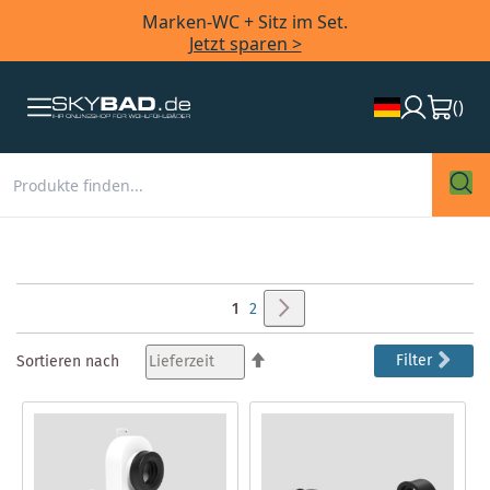
Marken-WC + Sitz im Set.
Jetzt sparen >
(
)
Seite
Seite
Weiter
Sie
Seite
1
2
lesen
In
Filter
Sortieren nach
absteigender
gerade
Reihenfolge
Seite