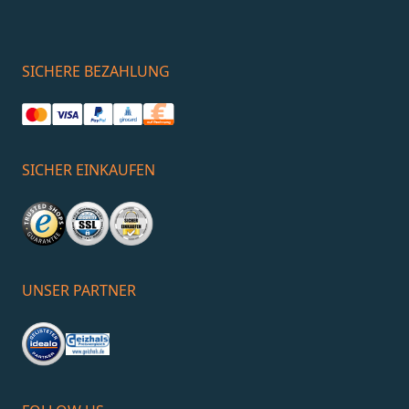
SICHERE BEZAHLUNG
SICHER EINKAUFEN
Raumgestaltung für ein
einladendes Gästebad
1. Raumüberblick und Planung
UNSER PARTNER
Bevor du mit der Gestaltung des Gäste-WCs
beginnst, ist es wichtig, das Raum genau zu
betrachten und auszumessen.
Anschlüsse prüfen:
Wo sind die vorhandenen