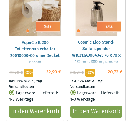
Cosmic Lido Stand-
AquaCraft 200
Seifenspender
Toilettenpapierhalter
WJC213A0004345 78 x 78 x
20010000-00 ohne Deckel,
172 mm, 300 ml, smoke
chrom
grey
32,90 €
20,73 €
42,78 €
30,42 €
-23%
-32%
inkl. 19% MwSt.
,
zzgl.
inkl. 19% MwSt.
,
zzgl.
Versandkosten
Versandkosten
Lagerware
Lieferzeit:
Lagerware
Lieferzeit:
1-3 Werktage
1-3 Werktage
In den Warenkorb
In den Warenkorb