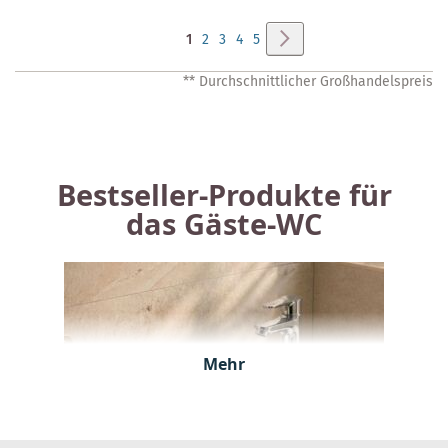
Seite
Seite
Weiter
Sie
Seite
Seite
Seite
Seite
1
2
3
4
5
lesen
** Durchschnittlicher Großhandelspreis
gerade
Seite
Bestseller-Produkte für
das Gäste-WC
Mehr