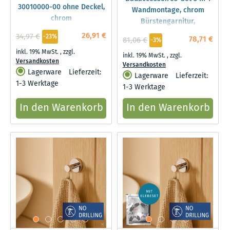
30010000-00 ohne Deckel,
Wandmontage, chrom
chrom
Bürstengarnitur,
Papierrollenhalter, Haken
26,91 €
34,97 €
-23%
78,71 €
81,06 €
-3%
Bürstengarnitur,
inkl. 19% MwSt.
,
zzgl.
Papierrollenhalter, Haken
inkl. 19% MwSt.
,
zzgl.
Versandkosten
Versandkosten
Lagerware
Lieferzeit:
Lagerware
Lieferzeit:
1-3 Werktage
1-3 Werktage
In den Warenkorb
In den Warenkorb