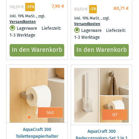
Papierrollenhalter, Haken
7,90 €
10,27 €
-23%
80,71 €
83,12 €
-3%
Bürstengarnitur,
inkl. 19% MwSt.
,
zzgl.
Papierrollenhalter, Haken
inkl. 19% MwSt.
,
zzgl.
Versandkosten
Versandkosten
Lagerware
Lieferzeit:
Lagerware
Lieferzeit:
1-3 Werktage
1-3 Werktage
In den Warenkorb
In den Warenkorb
AquaCraft 300
AquaCraft 300
Toilettenpapierhalter
Badaccessoires-Set 3 in 1