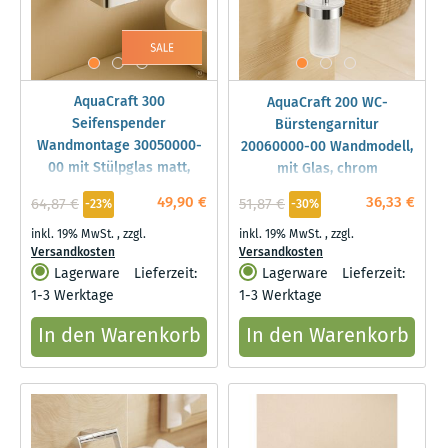
AquaCraft 300
AquaCraft 200 WC-
Seifenspender
Bürstengarnitur
Wandmontage 30050000-
20060000-00 Wandmodell,
00 mit Stülpglas matt,
mit Glas, chrom
Bedienung von unten,
49,90 €
36,33 €
64,87 €
51,87 €
-23%
-30%
chrom
inkl. 19% MwSt.
,
zzgl.
inkl. 19% MwSt.
,
zzgl.
Versandkosten
Versandkosten
Lagerware
Lieferzeit:
Lagerware
Lieferzeit:
1-3 Werktage
1-3 Werktage
In den Warenkorb
In den Warenkorb