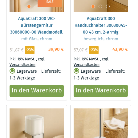
AquaCraft 300 WC-
AquaCraft 300
Bürstengarnitur
Handtuchhalter 30030045-
30060000-00 Wandmodell,
00 43 cm, 2-armig
mit Glas, chrom
beweglich, chrom
39,90 €
43,90 €
51,87 €
57,07 €
-23%
-23%
inkl. 19% MwSt.
,
zzgl.
inkl. 19% MwSt.
,
zzgl.
Versandkosten
Versandkosten
Lagerware
Lieferzeit:
Lagerware
Lieferzeit:
1-3 Werktage
1-3 Werktage
In den Warenkorb
In den Warenkorb