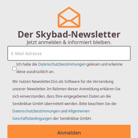
Der Skybad-Newsletter
Jetzt anmelden & informiert bleiben.
CARLDIX
CARLDIX x LAUFEN Handwaschbecken 45
cm A91001014501 Weiß, 450 x 260 mm,
Ich habe die
Datenschutzbestimmungen
gelesen und erkenne
mit Überlauf, Hahnloch rechts
diese ausdrücklich an.
Wir nutzen Newsletter2Go als Software für die Versendung
unserer Newsletter. Im Rahmen dieser Anmeldung erklären Sie
95,52 €
sich einverstanden, dass Ihre eingegebenen Daten an die
Sendinblue GmbH übermittelt werden. Bitte beachten Sie die
Datenschutzbestimmungen
und
Allgemeinen
Geschäftsbedingungen
der Sendinblue GmbH.
Anmelden