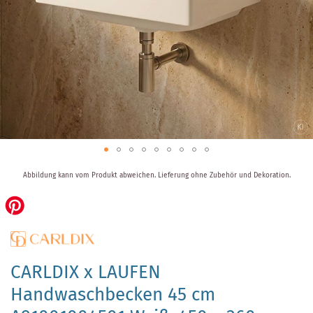
Zum
Abbildung kann vom Produkt abweichen.
Lieferung ohne Zubehör und Dekoration.
Anfang
der
Bildergalerie
springen
CARLDIX x LAUFEN
Handwaschbecken 45 cm