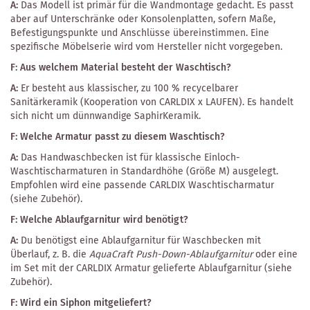
A:
Das Modell ist primär für die Wandmontage gedacht. Es passt
aber auf Unterschränke oder Konsolenplatten, sofern Maße,
Befestigungspunkte und Anschlüsse übereinstimmen. Eine
spezifische Möbelserie wird vom Hersteller nicht vorgegeben.
F: Aus welchem Material besteht der Waschtisch?
A:
Er besteht aus klassischer, zu 100 % recycelbarer
Sanitärkeramik (Kooperation von CARLDIX x LAUFEN). Es handelt
sich nicht um dünnwandige SaphirKeramik.
F: Welche Armatur passt zu diesem Waschtisch?
A:
Das Handwaschbecken ist für klassische Einloch-
Waschtischarmaturen in Standardhöhe (Größe M) ausgelegt.
Empfohlen wird eine passende CARLDIX Waschtischarmatur
(siehe Zubehör).
F: Welche Ablaufgarnitur wird benötigt?
A:
Du benötigst eine Ablaufgarnitur für Waschbecken mit
Überlauf, z. B. die
AquaCraft Push-Down-Ablaufgarnitur
oder eine
im Set mit der CARLDIX Armatur gelieferte Ablaufgarnitur (siehe
Zubehör).
F: Wird ein Siphon mitgeliefert?