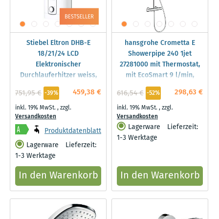
Stiebel Eltron DHB-E
hansgrohe Crometta E
18/21/24 LCD
Showerpipe 240 1jet
Elektronischer
27281000 mit Thermostat,
Durchlauferhitzer weiss,
mit EcoSmart 9 l/min,
236745
chrom
459,38 €
298,63 €
751,95 €
616,54 €
-39%
-52%
inkl. 19% MwSt.
,
zzgl.
inkl. 19% MwSt.
,
zzgl.
Versandkosten
Versandkosten
Lagerware
Lieferzeit:
Produktdatenblatt
1-3 Werktage
Lagerware
Lieferzeit:
1-3 Werktage
In den Warenkorb
In den Warenkorb