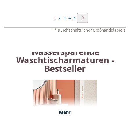
Seite
Seite
Weiter
Sie
Seite
Seite
Seite
Seite
1
2
3
4
5
lesen
** Durchschnittlicher Großhandelspreis
gerade
Seite
Wassersparende
Waschtischarmaturen -
Bestseller
Mehr