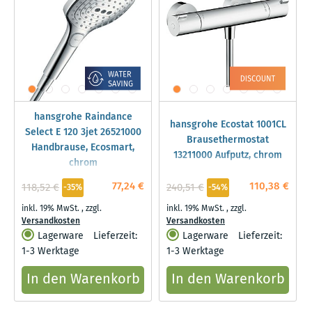
hansgrohe Raindance
hansgrohe Ecostat 1001CL
Select E 120 3jet 26521000
Brausethermostat
Handbrause, Ecosmart,
13211000 Aufputz, chrom
chrom
77,24 €
110,38 €
118,52 €
240,51 €
-35%
-54%
inkl. 19% MwSt.
,
zzgl.
inkl. 19% MwSt.
,
zzgl.
Versandkosten
Versandkosten
Lagerware
Lieferzeit:
Lagerware
Lieferzeit:
1-3 Werktage
1-3 Werktage
In den Warenkorb
In den Warenkorb