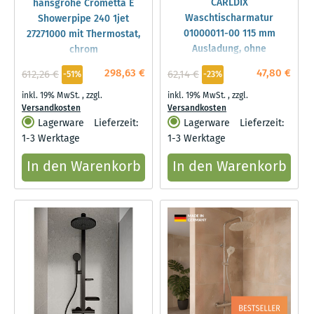
CARLDIX
hansgrohe Crometta E
Waschtischarmatur
Showerpipe 240 1jet
01000011-00 115 mm
27271000 mit Thermostat,
Ausladung, ohne
chrom
Ablaufgarnitur, chrom
298,63 €
47,80 €
612,26 €
62,14 €
-51%
-23%
inkl. 19% MwSt.
,
zzgl.
inkl. 19% MwSt.
,
zzgl.
Versandkosten
Versandkosten
Lagerware
Lieferzeit:
Lagerware
Lieferzeit:
1-3 Werktage
1-3 Werktage
In den Warenkorb
In den Warenkorb