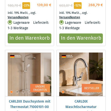
230 mm, Chrom
139,00 €
288,79 €
180,70 €
603,07 €
-23%
-52%
inkl. 19% MwSt.
,
zzgl.
inkl. 19% MwSt.
,
zzgl.
Versandkosten
Versandkosten
Lagerware
Lieferzeit:
Lagerware
Lieferzeit:
1-3 Werktage
1-3 Werktage
In den Warenkorb
In den Warenkorb
CARLDIX Duschsystem mit
CARLDIX
Thermostat 71000101-00
Waschtischarmatur