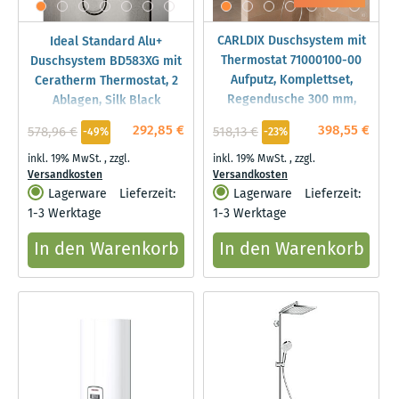
CARLDIX Duschsystem mit
Ideal Standard Alu+
Thermostat 71000100-00
Duschsystem BD583XG mit
Aufputz, Komplettset,
Ceratherm Thermostat, 2
Regendusche 300 mm,
Ablagen, Silk Black
Chrom
292,85 €
398,55 €
578,96 €
518,13 €
-49%
-23%
inkl. 19% MwSt.
,
zzgl.
inkl. 19% MwSt.
,
zzgl.
Versandkosten
Versandkosten
Lagerware
Lieferzeit:
Lagerware
Lieferzeit:
1-3 Werktage
1-3 Werktage
In den Warenkorb
In den Warenkorb