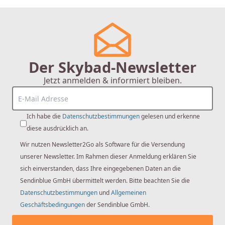
Der Skybad-Newsletter
Jetzt anmelden & informiert bleiben.
Grohe
Grohe Eurosmart Waschtischarmatur
23325000 Cosmopolitan, chrom, EcoJoy,
Ich habe die
Datenschutzbestimmungen
gelesen und erkenne
mit Ablaufgarnitur
diese ausdrücklich an.
Wir nutzen Newsletter2Go als Software für die Versendung
88,07 €
unserer Newsletter. Im Rahmen dieser Anmeldung erklären Sie
sich einverstanden, dass Ihre eingegebenen Daten an die
Sendinblue GmbH übermittelt werden. Bitte beachten Sie die
Datenschutzbestimmungen
und
Allgemeinen
Geschäftsbedingungen
der Sendinblue GmbH.
Nachhaltigkeit im Bad umsetzen:
Wassersparende und