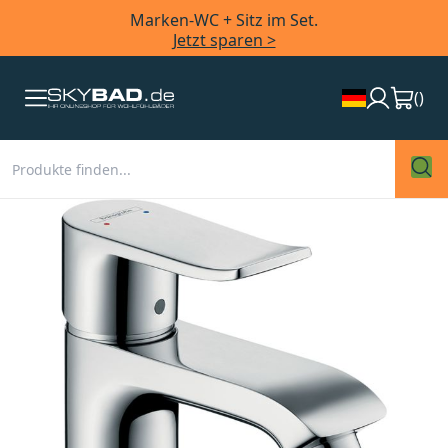
Marken-WC + Sitz im Set.
Jetzt sparen >
(
)
Zum
Ende
der
Bildergalerie
springen