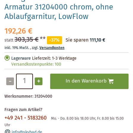
Armatur 31204000 chrom, ohne
Ablaufgarnitur, LowFlow
192,26 €
303,35 €
**
-37%
Sie sparen
111,10 €
statt
inkl. 19% MwSt.
,
zzgl.
Versandkosten
Lagerware
Lieferzeit: 1-3 Werktage
Versandkostenpunkte:
100
-
+
In den Warenkorb
Werksnummer:
31204000
Fragen zum Artikel?
+49 241 - 5183260
Mo. - Do. 8.00 bis 18.00 Uhr, Fr. 8.00 bis 15.00
Uhr
info@skybad.de