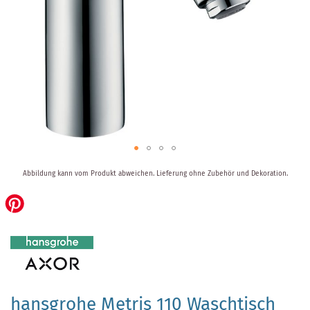
Zum
Abbildung kann vom Produkt abweichen.
Lieferung ohne Zubehör und Dekoration.
Anfang
der
Bildergalerie
springen
hansgrohe Metris 110 Waschtisch