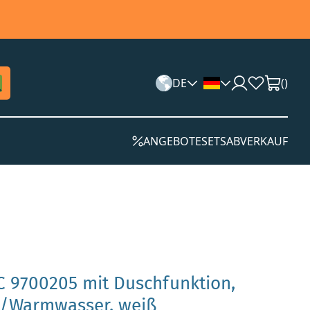
DE
(
)
ANGEBOTE
SETS
ABVERKAUF
 9700205 mit Duschfunktion,
t-/Warmwasser, weiß