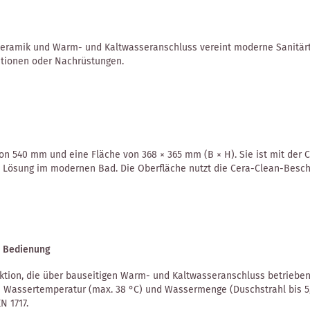
Keramik und Warm- und Kaltwasser­anschluss vereint moderne Sanitärte
ationen oder Nachrüstungen.
n 540 mm und eine Fläche von 368 × 365 mm (B × H). Sie ist mit der C
ente Lösung im modernen Bad. Die Oberfläche nutzt die Cera-Clean-Bes
d Bedienung
tion, die über bauseitigen Warm- und Kaltwasseranschluss betrieben w
von Wassertemperatur (max. 38 °C) und Wassermenge (Duschstrahl bis 5,
N 1717.