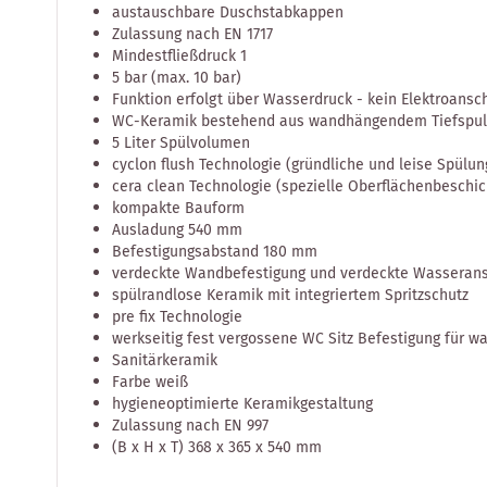
austauschbare Duschstabkappen
Zulassung nach EN 1717
Mindestfließdruck 1
5 bar (max. 10 bar)
Funktion erfolgt über Wasserdruck - kein Elektroansc
WC-Keramik bestehend aus wandhängendem Tiefspul-
5 Liter Spülvolumen
cyclon flush Technologie (gründliche und leise Spülun
cera clean Technologie (spezielle Oberflächenbeschic
kompakte Bauform
Ausladung 540 mm
Befestigungsabstand 180 mm
verdeckte Wandbefestigung und verdeckte Wasseran
spülrandlose Keramik mit integriertem Spritzschutz
pre fix Technologie
werkseitig fest vergossene WC Sitz Befestigung für w
Sanitärkeramik
Farbe weiß
hygieneoptimierte Keramikgestaltung
Zulassung nach EN 997
(B x H x T) 368 x 365 x 540 mm