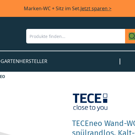
Marken-WC + Sitz im Set.
Jetzt sparen >
O
GARTEN
HERSTELLER
NEO
TECEneo Wand-WC
spülrandlos, Kal