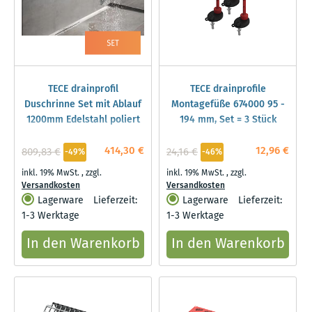
TECE drainprofil
TECE drainprofile
Duschrinne Set mit Ablauf
Montagefüße 674000 95 -
1200mm Edelstahl poliert
194 mm, Set = 3 Stück
414,30 €
12,96 €
809,83 €
24,16 €
-49%
-46%
inkl. 19% MwSt.
,
zzgl.
inkl. 19% MwSt.
,
zzgl.
Versandkosten
Versandkosten
Lagerware
Lieferzeit:
Lagerware
Lieferzeit:
1-3 Werktage
1-3 Werktage
In den Warenkorb
In den Warenkorb