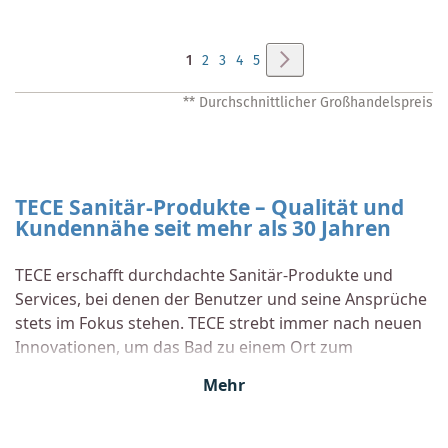
Seite
Seite
Weiter
Sie
Seite
Seite
Seite
Seite
1
2
3
4
5
lesen
** Durchschnittlicher Großhandelspreis
gerade
Seite
TECE Sanitär-Produkte – Qualität und
Kundennähe seit mehr als 30 Jahren
TECE erschafft durchdachte Sanitär-Produkte und
Services, bei denen der Benutzer und seine Ansprüche
stets im Fokus stehen. TECE strebt immer nach neuen
Innovationen, um das Bad zu einem Ort zum
Wohlfühlen und Leben zu machen. Die Nähe zum
Mehr
Kunden und zu den Märkten ist deshalb ein wichtiger
Bestandteil der Firmenphilosophie von TECE.