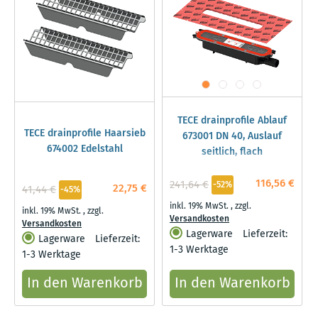
TECE drainprofile Ablauf
TECE drainprofile Haarsieb
673001 DN 40, Auslauf
674002 Edelstahl
seitlich, flach
116,56 €
241,64 €
-52%
22,75 €
41,44 €
-45%
inkl. 19% MwSt.
,
zzgl.
inkl. 19% MwSt.
,
zzgl.
Versandkosten
Versandkosten
Lagerware
Lieferzeit:
Lagerware
Lieferzeit:
1-3 Werktage
1-3 Werktage
In den Warenkorb
In den Warenkorb