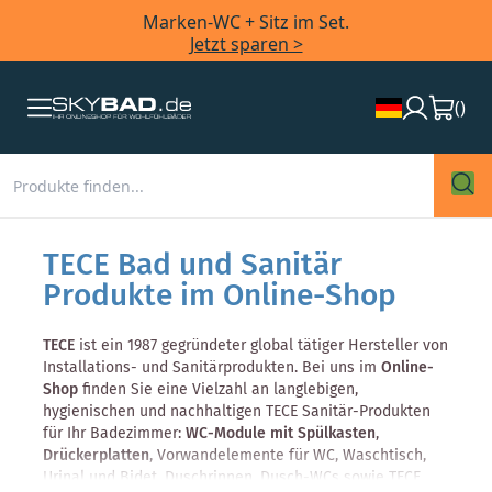
Marken-WC + Sitz im Set.
Jetzt sparen >
(
)
TECE Bad und Sanitär
Produkte im Online-Shop
TECE
ist ein 1987 gegründeter global tätiger Hersteller von
Installations- und Sanitärprodukten. Bei uns im
Online-
Shop
finden Sie eine Vielzahl an langlebigen,
hygienischen und nachhaltigen TECE Sanitär-Produkten
für Ihr Badezimmer:
WC-Module mit Spülkasten
,
Drückerplatten
, Vorwandelemente für WC, Waschtisch,
Urinal und Bidet, Duschrinnen, Dusch-WCs sowie TECE