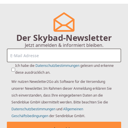
Wer ist TECE
TECE ist ein 1987 gegründeter international tätiger
Hersteller von Installations- und Sanitärprodukten. Aus
dem Familienunternehmen entstanden mehr als 22
Der Skybad-Newsletter
Tochtergesellschaften. Geschäftsführer der TECE
Gruppe sind seit 2015 André Welle, Hans-Joachim
Jetzt anmelden & informiert bleiben.
Sahlmann und Dr. Michael Freitag. TECE seht sich als
Sanitär-Hersteller mit Pioniergeist und gutem Gespür
für Innovation – und hat sich zum Ziel gesetzt, das Bad
Ich habe die
Datenschutzbestimmungen
gelesen und erkenne
zu einer Komfortzone und einem Raum durchdachter
diese ausdrücklich an.
Lösungen zu machen. Das erreicht TECE mit seinem
Wir nutzen Newsletter2Go als Software für die Versendung
Sinn für smarte Funktionalität, die mit stilvollem
unserer Newsletter. Im Rahmen dieser Anmeldung erklären Sie
Design Hand in Hand geht.
sich einverstanden, dass Ihre eingegebenen Daten an die
Was macht die Firma TECE?
Sendinblue GmbH übermittelt werden. Bitte beachten Sie die
Datenschutzbestimmungen
und
Allgemeinen
TECE sind Experten im Bereich der Spültechnik und
Geschäftsbedingungen
der Sendinblue GmbH.
Vorwandtechnik. Der Sanitärhersteller bietet passende