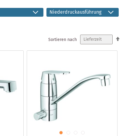
Niederdruckausführung
In
Sortieren nach
absteig
Reihenf