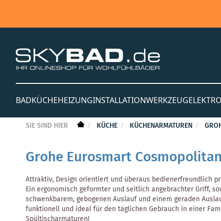
BAD
KÜCHE
HEIZUNG
INSTALLATION
WERKZEUG
ELEKTR
SIE SIND HIER
KÜCHE
KÜCHENARMATUREN
GRO
Grohe Eurosmart Cosmopolita
Attraktiv, Design orientiert und überaus bedienerfreundlich p
Ein ergonomisch geformter und seitlich angebrachter Griff, 
schwenkbarem, gebogenen Auslauf und einem geraden Auslauf
funktionell und ideal für den täglichen Gebrauch in einer Fa
Spültischarmaturen!