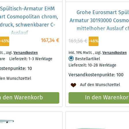
Spültisch-Armatur EHM
Grohe Eurosmart Spül
rt Cosmopolitan chrom,
Armatur 30193000 Cosmo
druck, schwenkbarer C-
mittelhoher Auslauf 
Auslauf
167,34 €
169,56 €
-45%
-46%
St.
,
zzgl.
Versandkosten
inkl. 19% MwSt.
,
zzgl.
Versandkosten
are
Lieferzeit: 1-3 Werktage
Bestellartikel
Lieferzeit: 10-28 Werktage
ostenpunkte:
10
Versandkostenpunkte:
100
den Wunschzettel
Auf den Wunschzettel
n den Warenkorb
In den Warenkor