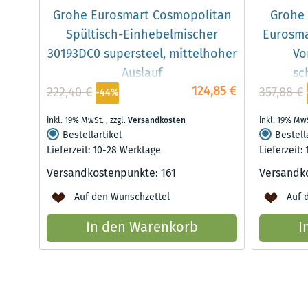
Grohe Eurosmart Cosmopolitan
Grohe 
Spültisch-Einhebelmischer
Eurosma
30193DC0 supersteel, mittelhoher
Vo
Auslauf
sc
124,85 €
222,40 €
357,88 €
-44%
inkl. 19% MwSt.
,
zzgl.
Versandkosten
inkl. 19% Mw
Bestellartikel
Bestell
Lieferzeit: 10-28 Werktage
Lieferzeit:
Versandkostenpunkte:
161
Versandk
Auf den Wunschzettel
Auf 
In den Warenkorb
I