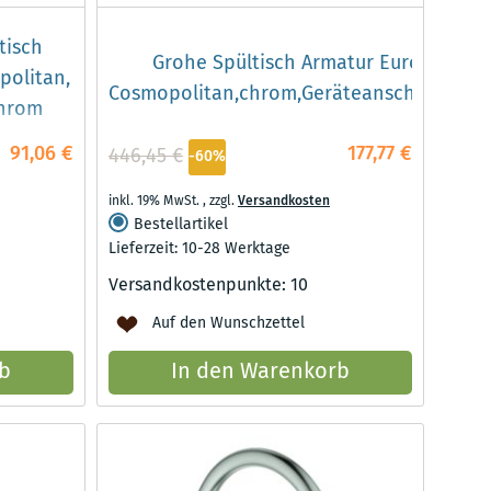
tisch
Grohe Spültisch Armatur Eurosmart 3
politan,
Cosmopolitan,chrom,Geräteanschlussvent
chrom
91,06 €
177,77 €
446,45 €
-60%
inkl. 19% MwSt.
,
zzgl.
Versandkosten
Bestellartikel
Lieferzeit: 10-28 Werktage
Versandkostenpunkte:
10
Auf den Wunschzettel
b
In den Warenkorb