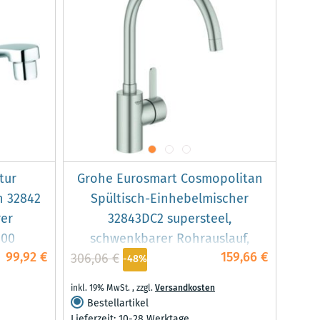
tur
Grohe Eurosmart Cosmopolitan
n 32842
Spültisch-Einhebelmischer
er
32843DC2 supersteel,
000
schwenkbarer Rohrauslauf,
99,92 €
159,66 €
306,06 €
innenliegende Wasserführung
-48%
inkl. 19% MwSt.
,
zzgl.
Versandkosten
Bestellartikel
Lieferzeit: 10-28 Werktage