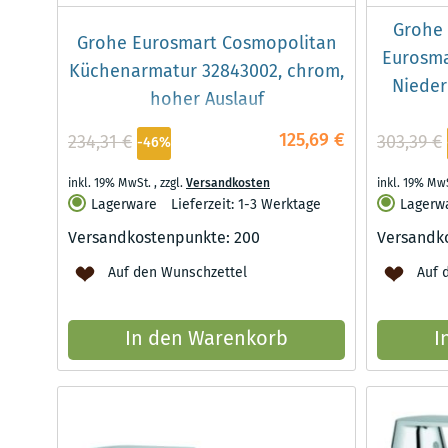
Grohe 
Grohe Eurosmart Cosmopolitan
Eurosma
Küchenarmatur 32843002, chrom,
Nieder
hoher Auslauf
125,69 €
234,31 €
303,39 €
-46%
inkl. 19% MwSt.
,
zzgl.
Versandkosten
inkl. 19% Mw
Lagerware
Lieferzeit: 1-3 Werktage
Lagerw
Versandkostenpunkte:
200
Versandk
Auf den Wunschzettel
Auf 
In den Warenkorb
I