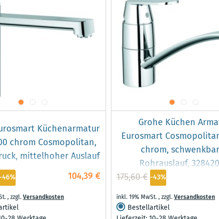
Grohe Küchen Arma
urosmart Küchenarmatur
Eurosmart Cosmopolita
00 chrom Cosmopolitan,
chrom, schwenkbar
uck, mittelhoher Auslauf
Rohrauslauf, 32842
104,39 €
175,60 €
-46%
-43%
St.
,
zzgl.
Versandkosten
inkl. 19% MwSt.
,
zzgl.
Versandkosten
artikel
Bestellartikel
 10-28 Werktage
Lieferzeit: 10-28 Werktage