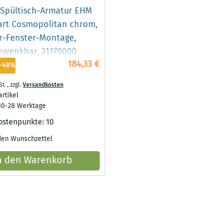
Spültisch-Armatur EHM
rt Cosmopolitan chrom,
r-Fenster-Montage,
hwenkbar, 31170000
184,33 €
-48%
St.
,
zzgl.
Versandkosten
artikel
 10-28 Werktage
ostenpunkte:
10
den Wunschzettel
n den Warenkorb