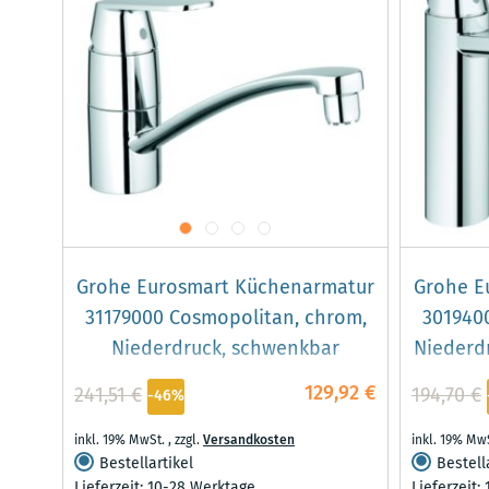
Grohe Eurosmart Küchenarmatur
Grohe E
31179000 Cosmopolitan, chrom,
301940
Niederdruck, schwenkbar
Niederdr
129,92 €
241,51 €
194,70 €
-46%
inkl. 19% MwSt.
,
zzgl.
Versandkosten
inkl. 19% Mw
Bestellartikel
Bestell
Lieferzeit: 10-28 Werktage
Lieferzeit: