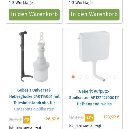
1-3 Werktage
1-3 Werktage
In den Warenkorb
In den Warenkorb
Geberit Universal-
Geberit Aufputz-
Heberglocke 240114001 mit
Spülkasten AP127 127000111
Teleskopstandrohr, für
tiefhängend, weiss
Unterputz-Spülkasten
123,99 €
161,19 €
-23%
26,57 €
26,74 €
-1%
inkl. 19% MwSt.
,
zzgl.
inkl. 19% MwSt.
,
zzgl.