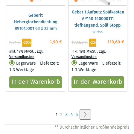
Geberit Aufputz Spülkasten
Geberit
AP140 140000111
Heberglockendichtung
tiefhängend, Spül Stopp,
891015001 63 x 23 mm
weiss
1,90 €
119,60 €
2,71 €
122,59 €
-30%
-2%
inkl. 19% MwSt.
,
zzgl.
inkl. 19% MwSt.
,
zzgl.
Versandkosten
Versandkosten
Lagerware
Lieferzeit:
Lagerware
Lieferzeit:
1-3 Werktage
1-3 Werktage
In den Warenkorb
In den Warenkorb
Seite
Seite
Weiter
Sie
Seite
Seite
Seite
Seite
1
2
3
4
5
lesen
** Durchschnittlicher Großhandelspreis
gerade