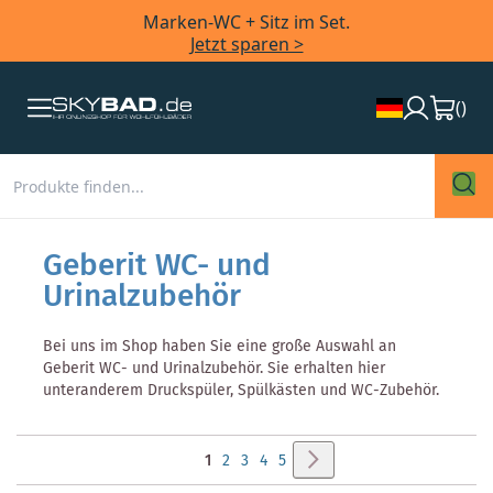
Marken-WC + Sitz im Set.
Jetzt sparen >
(
)
Geberit WC- und
Urinalzubehör
Bei uns im Shop haben Sie eine große Auswahl an
Geberit WC- und Urinalzubehör. Sie erhalten hier
unteranderem Druckspüler, Spülkästen und WC-Zubehör.
Seite
Seite
Weiter
Sie
Seite
Seite
Seite
Seite
1
2
3
4
5