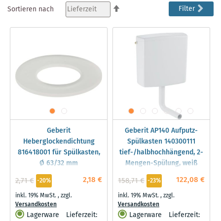
lesen
In
Filter
Sortieren nach
absteigender
gerade
Reihenfolge
Seite
Geberit
Geberit AP140 Aufputz-
Heberglockendichtung
Spülkasten 140300111
816418001 für Spülkasten,
tief-/halbhochhängend, 2-
Ø 63/32 mm
Mengen-Spülung, weiß
2,18 €
122,08 €
2,71 €
158,71 €
-20%
-23%
inkl. 19% MwSt.
,
zzgl.
inkl. 19% MwSt.
,
zzgl.
Versandkosten
Versandkosten
Lagerware
Lieferzeit:
Lagerware
Lieferzeit: