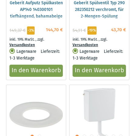
Geberit Aufputz Spülkasten
Geberit Spülventil Typ 290
AP140 140300101
282350212 verchromt, für
tiefhängend, bahamabeige
2-Mengen-Spülung
144,70 €
43,70 €
149,37 €
54,11 €
-3%
-19%
inkl. 19% MwSt.
,
zzgl.
inkl. 19% MwSt.
,
zzgl.
Versandkosten
Versandkosten
Lagerware
Lieferzeit:
Lagerware
Lieferzeit:
1-3 Werktage
1-3 Werktage
In den Warenkorb
In den Warenkorb