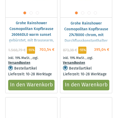
Grohe Rainshower
Grohe Rainshower
Cosmopolitan Kopfbrause
Cosmopolitan Kopfbrause
26066DL0 warm sunset
27478000 chrom, mit
gebürstet, mit Brausearm,
Durchflusskonstanthalter
380 mm
703,54 €
395,04 €
1.568,79 €
873,38 €
-55%
-55%
inkl. 19% MwSt.
,
zzgl.
inkl. 19% MwSt.
,
zzgl.
Versandkosten
Versandkosten
Bestellartikel
Bestellartikel
Lieferzeit: 10-28 Werktage
Lieferzeit: 10-28 Werktage
In den Warenkorb
In den Warenkorb