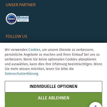
UNSER PARTNER
FOLLOW US
Wir verwenden
Cookies
, um unsere Dienste zu verbessern,
persönliche Angebote zu machen und Ihren Einkauf bei uns zu
verbessern. Wenn Sie keine optionalen Cookies akzeptieren
und auswählen, kann dies Ihre Erfahrung beeinträchtigen. Wenn
Sie mehr wissen möchten, lesen Sie bitte die
Datenschutzerklärung
.
©Skybad 2026 Consulting, Design und Programmierung durch die
Magento-Agentur
Y1 Digital AG
INDIVIDUELLE OPTIONEN
Impressum
AGB
Datenschutz
Vertrag widerrufen
& Sicherheit
ALLE ABLEHNEN