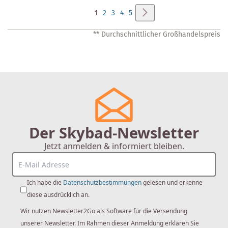
Seite
Seite
Weiter
Sie
Seite
Seite
Seite
Seite
1
2
3
4
5
lesen
** Durchschnittlicher Großhandelspreis
gerade
Seite
Der Skybad-Newsletter
Jetzt anmelden & informiert bleiben.
Ich habe die
Datenschutzbestimmungen
gelesen und erkenne
diese ausdrücklich an.
Wir nutzen Newsletter2Go als Software für die Versendung
unserer Newsletter. Im Rahmen dieser Anmeldung erklären Sie