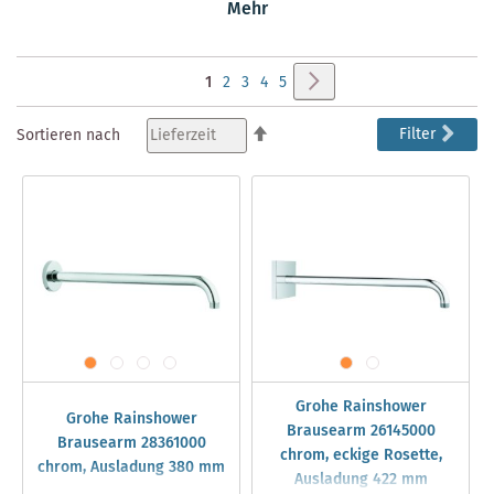
zeitlose Eleganz in Ihr Bad. Gönnen Sie sich mit einer
Mehr
Grohe Rainshower Kopfbrause
das tägliche Stückchen
Luxus in Ihrem Leben.
Seite
Seite
Weiter
Sie
Seite
Seite
Seite
Seite
1
2
3
4
5
lesen
In
Filter
Sortieren nach
absteigender
gerade
Reihenfolge
Seite
Grohe Rainshower
Grohe Rainshower
Brausearm 26145000
Brausearm 28361000
chrom, eckige Rosette,
chrom, Ausladung 380 mm
Ausladung 422 mm