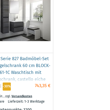
 Serie 827 Badmöbel-Set
egelschrank 60 cm BLOCK-
61-1C Waschtisch mit
schrank, castello eiche
743,35 €
€
-30%
St.
,
zzgl.
Versandkosten
are
Lieferzeit: 1-3 Werktage
ostenpunkte:
3200