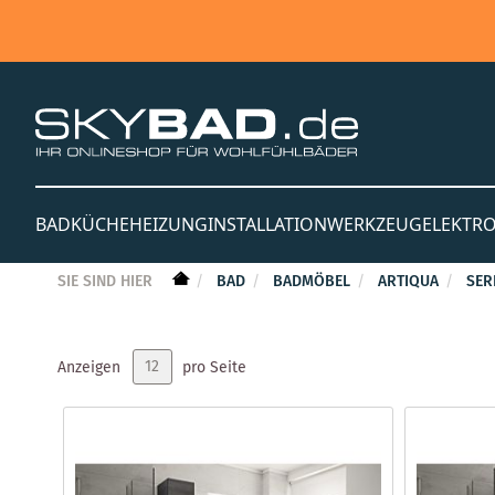
BAD
KÜCHE
HEIZUNG
INSTALLATION
WERKZEUG
ELEKTR
SIE SIND HIER
BAD
BADMÖBEL
ARTIQUA
SER
Anzeigen
pro Seite