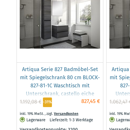
Artiqua Serie 827 Badmöbel-Set
Artiqua
mit Spiegelschrank 80 cm BLOCK-
mit Spi
827-81-1C Waschtisch mit
827-
Unterschrank, castello eiche
Unter
827,45 €
1.192,08 €
1.062,47 
-31%
inkl. 19% MwSt.
,
zzgl.
Versandkosten
inkl. 19% Mw
Lagerware
Lieferzeit: 1-3 Werktage
Lagerw
Versandkostenpunkte:
3200
Versandk