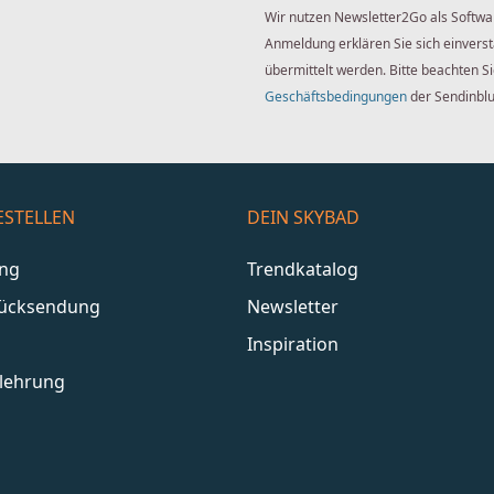
Wir nutzen Newsletter2Go als Softwa
Anmeldung erklären Sie sich einver
übermittelt werden. Bitte beachten S
Geschäftsbedingungen
der Sendinbl
ESTELLEN
DEIN SKYBAD
ang
Trendkatalog
Rücksendung
Newsletter
Inspiration
lehrung