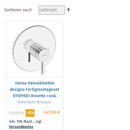
In
Sortieren nach
absteigender
Reihenfolge
Hansa Hansabluebox
designo Fertigmontageset
81109583 Rosette rund,
Unterputz-Brause-
Einhebelmischer, chrom
247,90 €
530,10 €
-53%
inkl. 19% MwSt.
,
zzgl.
Versandkosten