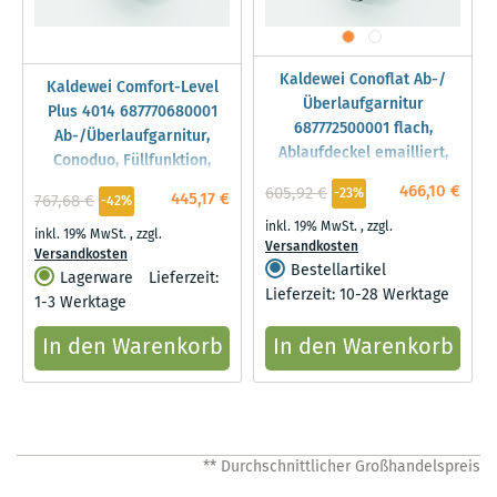
Kaldewei Conoflat Ab-/
Kaldewei Comfort-Level
Überlaufgarnitur
Plus 4014 687770680001
687772500001 flach,
Ab-/Überlaufgarnitur,
Ablaufdeckel emailliert,
Conoduo, Füllfunktion,
4101, weiß
weiss
466,10 €
605,92 €
-23%
445,17 €
767,68 €
-42%
inkl. 19% MwSt.
,
zzgl.
inkl. 19% MwSt.
,
zzgl.
Versandkosten
Versandkosten
Bestellartikel
Lagerware
Lieferzeit:
Lieferzeit: 10-28 Werktage
1-3 Werktage
In den Warenkorb
In den Warenkorb
** Durchschnittlicher Großhandelspreis