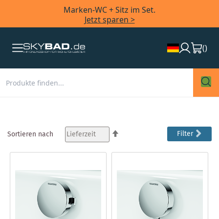
Marken-WC + Sitz im Set.
Jetzt sparen >
(
)
In
Filter
Sortieren nach
absteigender
Reihenfolge