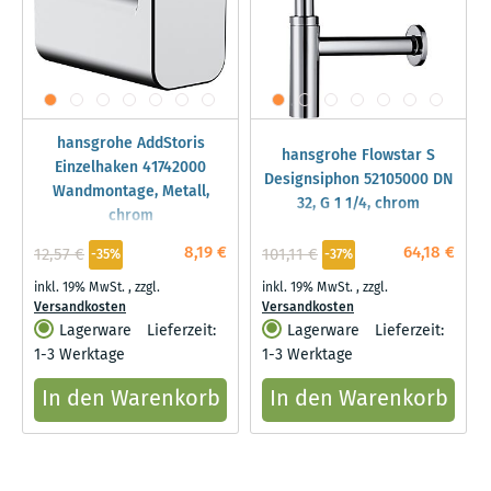
hansgrohe AddStoris
hansgrohe Flowstar S
Einzelhaken 41742000
Designsiphon 52105000 DN
Wandmontage, Metall,
32, G 1 1/4, chrom
chrom
8,19 €
64,18 €
12,57 €
101,11 €
-35%
-37%
inkl. 19% MwSt.
,
zzgl.
inkl. 19% MwSt.
,
zzgl.
Versandkosten
Versandkosten
Lagerware
Lieferzeit:
Lagerware
Lieferzeit:
1-3 Werktage
1-3 Werktage
In den Warenkorb
In den Warenkorb