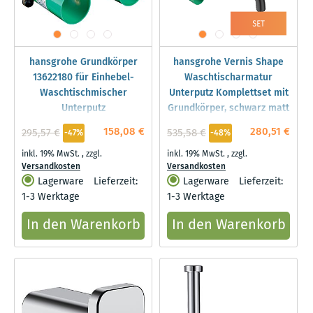
hansgrohe Grundkörper
hansgrohe Vernis Shape
13622180 für Einhebel-
Waschtischarmatur
Waschtischmischer
Unterputz Komplettset mit
Unterputz
Grundkörper, schwarz matt
158,08 €
280,51 €
295,57 €
535,58 €
-47%
-48%
inkl. 19% MwSt.
,
zzgl.
inkl. 19% MwSt.
,
zzgl.
Versandkosten
Versandkosten
Lagerware
Lieferzeit:
Lagerware
Lieferzeit:
1-3 Werktage
1-3 Werktage
In den Warenkorb
In den Warenkorb