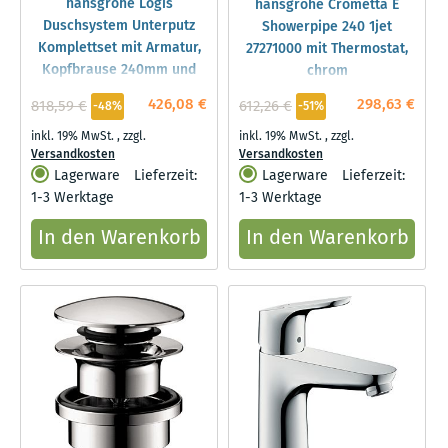
hansgrohe Logis
hansgrohe Crometta E
Duschsystem Unterputz
Showerpipe 240 1jet
Komplettset mit Armatur,
27271000 mit Thermostat,
Kopfbrause 240mm und
chrom
Brausearm, Handbrause
426,08 €
298,63 €
818,59 €
612,26 €
-48%
-51%
inkl. 19% MwSt.
,
zzgl.
inkl. 19% MwSt.
,
zzgl.
Versandkosten
Versandkosten
Lagerware
Lieferzeit:
Lagerware
Lieferzeit:
1-3 Werktage
1-3 Werktage
In den Warenkorb
In den Warenkorb