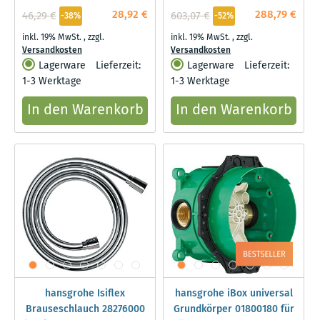
28,92 €
288,79 €
46,29 €
603,07 €
-38%
-52%
inkl. 19% MwSt.
,
zzgl.
inkl. 19% MwSt.
,
zzgl.
Versandkosten
Versandkosten
Lagerware
Lieferzeit:
Lagerware
Lieferzeit:
1-3 Werktage
1-3 Werktage
In den Warenkorb
In den Warenkorb
hansgrohe Isiflex
hansgrohe iBox universal
Brauseschlauch 28276000
Grundkörper 01800180 für