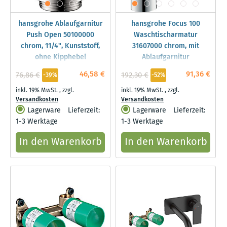
hansgrohe Ablaufgarnitur
hansgrohe Focus 100
Push Open 50100000
Waschtischarmatur
chrom, 11/4", Kunststoff,
31607000 chrom, mit
ohne Kipphebel
Ablaufgarnitur
46,58 €
91,36 €
76,86 €
192,30 €
-39%
-52%
inkl. 19% MwSt.
,
zzgl.
inkl. 19% MwSt.
,
zzgl.
Versandkosten
Versandkosten
Lagerware
Lieferzeit:
Lagerware
Lieferzeit:
1-3 Werktage
1-3 Werktage
In den Warenkorb
In den Warenkorb