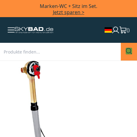
Marken-WC + Sitz im Set.
Jetzt sparen >
(
)
Zum
Ende
der
Bildergalerie
springen