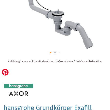
Zum
Abbildung kann vom Produkt abweichen.
Lieferung ohne Zubehör und Dekoration.
Anfang
der
Bildergalerie
springen
hansgrohe Grundkörper Exafill