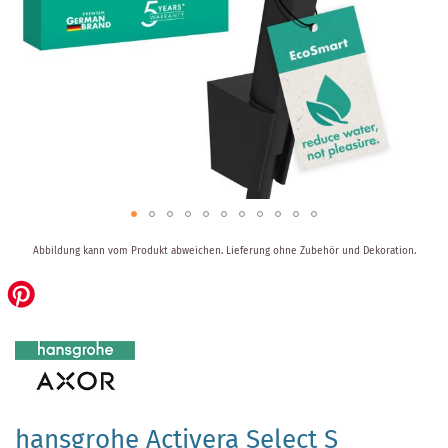
Zum
Abbildung kann vom Produkt abweichen.
Lieferung ohne Zubehör und Dekoration.
Anfang
der
Bildergalerie
springen
hansgrohe Activera Select S