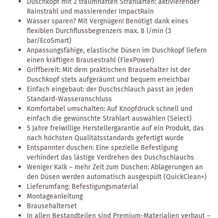
Duschkopf mit 2 traumhaften Strahlarten: aktivierender
Rainstrahl und massierender ImpactRain
Wasser sparen? Mit Vergnügen! Benötigt dank eines
flexiblen Durchflussbegrenzers max. 8 l/min (3
bar/EcoSmart)
Anpassungsfähige, elastische Düsen im Duschkopf liefern
einen kräftigen Brausestrahl (FlexPower)
Griffbereit: Mit dem praktischen Brausehalter ist der
Duschkopf stets aufgeräumt und bequem erreichbar
Einfach eingebaut: der Duschschlauch passt an jeden
Standard-Wasseranschluss
Komfortabel umschalten: Auf Knopfdruck schnell und
einfach die gewünschte Strahlart auswählen (Select)
5 Jahre freiwillige Herstellergarantie auf ein Produkt, das
nach höchsten Qualitätsstandards gefertigt wurde
Entspannter duschen: Eine spezielle Befestigung
verhindert das lästige Verdrehen des Duschschlauchs
Weniger Kalk – mehr Zeit zum Duschen: Ablagerungen an
den Düsen werden automatisch ausgespült (QuickClean+)
Lieferumfang: Befestigungsmaterial
Montageanleitung
Brausehalterset
In allen Bestandteilen sind Premium-Materialien verbaut –