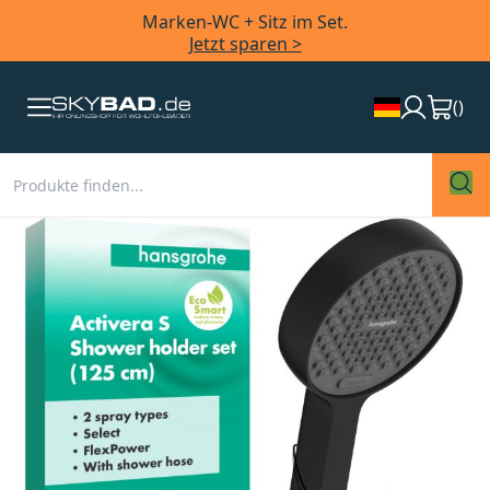
Marken-WC + Sitz im Set.
Jetzt sparen >
(
)
Zum
Ende
der
Bildergalerie
springen