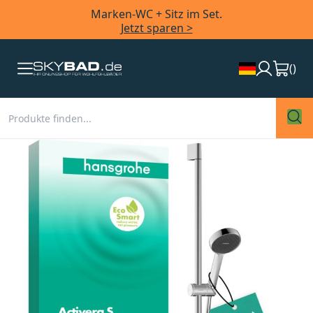
Marken-WC + Sitz im Set.
Jetzt sparen >
(
)
Zum
Ende
der
Bildergalerie
springen