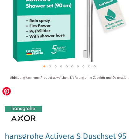
Zum
Abbildung kann vom Produkt abweichen.
Lieferung ohne Zubehör und Dekoration.
Anfang
der
Bildergalerie
springen
hansgrohe Activera S Duschset 95