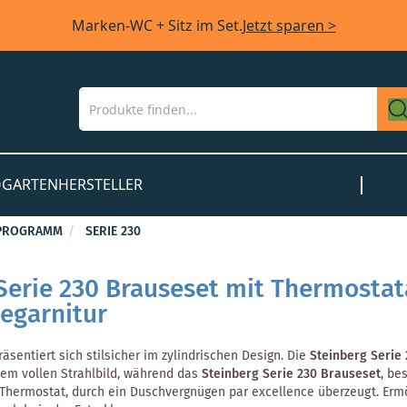
Marken-WC + Sitz im Set.
Jetzt sparen >
O
GARTEN
HERSTELLER
PROGRAMM
SERIE 230
Serie 230 Brauseset mit Thermosta
egarnitur
räsentiert sich stilsicher im zylindrischen Design. Die
Steinberg Serie
nem vollen Strahlbild, während das
Steinberg Serie 230 Brauseset
, be
hermostat, durch ein Duschvergnügen par excellence überzeugt. Ermög