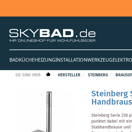
BAD
KÜCHE
HEIZUNG
INSTALLATION
WERKZEUG
ELEKTR
SIE SIND HIER
HERSTELLER
STEINBERG
BRAUSE
Steinberg 
Handbraus
Steinberg Serie 230 p
punktet dabei mit ei
Stabhandbrause und T