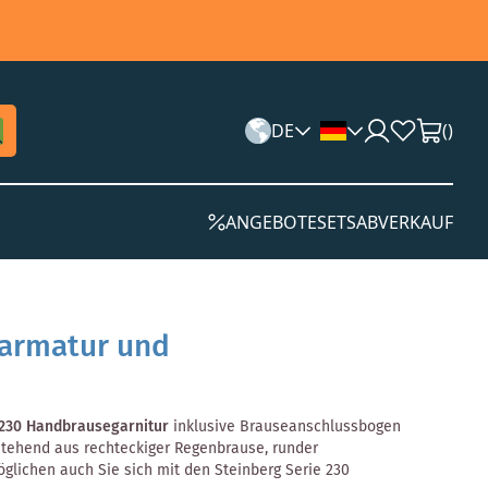
DE
(
)
ANGEBOTE
SETS
ABVERKAUF
tarmatur und
 230 Handbrausegarnitur
inklusive Brauseanschlussbogen
stehend aus rechteckiger Regenbrause, runder
lichen auch Sie sich mit den Steinberg Serie 230