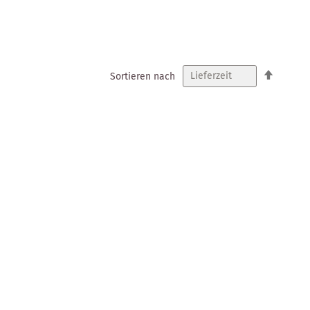
In
Sortieren nach
absteig
Reihenf