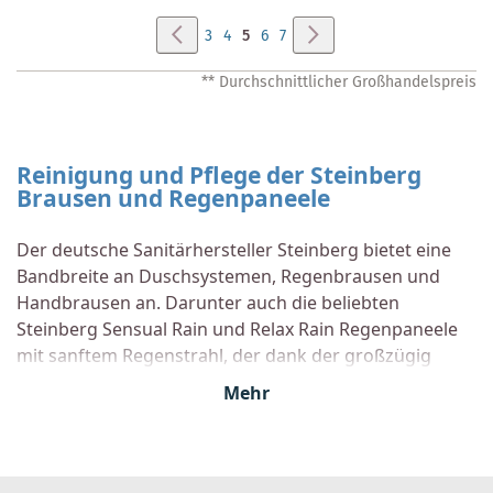
Seite
Seite
Zurück
Seite
Weiter
Seite
Seite
Sie
Seite
Seite
3
4
5
6
7
lesen
** Durchschnittlicher Großhandelspreis
gerade
Seite
Reinigung und Pflege der Steinberg
Brausen und Regenpaneele
Der deutsche Sanitärhersteller Steinberg bietet eine
Bandbreite an Duschsystemen, Regenbrausen und
Handbrausen an. Darunter auch die beliebten
Steinberg Sensual Rain und Relax Rain Regenpaneele
mit sanftem Regenstrahl, der dank der großzügig
dimensionierten Steinberg Regenbrausen den
Mehr
gesamten Körper umhüllen. Damit Sie lange Freude an
diesen haben, hält Steinberg nützliche Tipps zur
Nutzung und Pflege der Badprodukte bereit. So macht
er beispielsweise darauf aufmerksam, dass die Silikon-