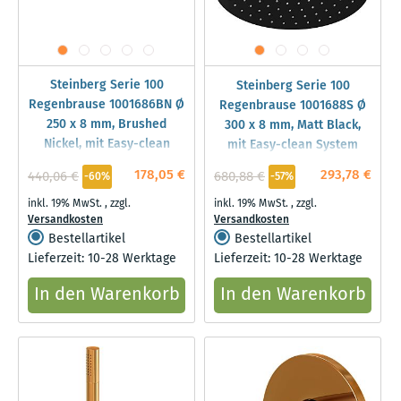
Steinberg Serie 100
Steinberg Serie 100
Regenbrause 1001686BN Ø
Regenbrause 1001688S Ø
250 x 8 mm, Brushed
300 x 8 mm, Matt Black,
Nickel, mit Easy-clean
mit Easy-clean System
System
178,05 €
293,78 €
440,06 €
680,88 €
-60%
-57%
inkl. 19% MwSt.
,
zzgl.
inkl. 19% MwSt.
,
zzgl.
Versandkosten
Versandkosten
Bestellartikel
Bestellartikel
Lieferzeit: 10-28 Werktage
Lieferzeit: 10-28 Werktage
In den Warenkorb
In den Warenkorb