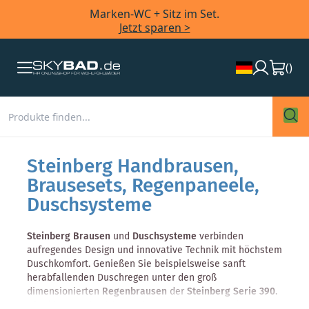
Marken-WC + Sitz im Set.
Jetzt sparen >
(
)
Steinberg Handbrausen,
Brausesets, Regenpaneele,
Duschsysteme
Steinberg Brausen
und
Duschsysteme
verbinden
aufregendes Design und innovative Technik mit höchstem
Duschkomfort. Genießen Sie beispielsweise sanft
herabfallenden Duschregen unter den groß
dimensionierten
Regenbrausen
der
Steinberg Serie 390
.
Hier können Sie sich von den zarten Wasserperlen