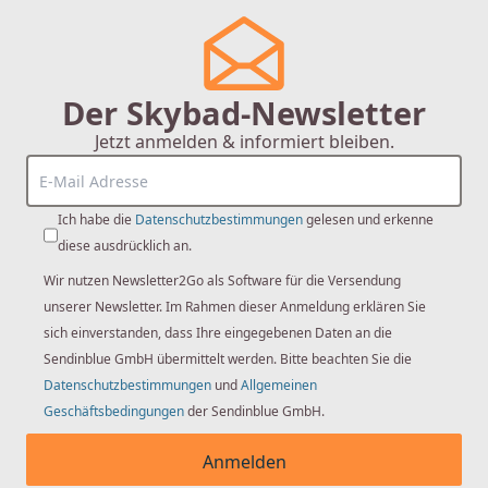
Düsen seiner Handbrausen und Kopfbrausen mit
EasyClean ausgestattet sind. Dieses schnelle und
bequeme Reinigungssystem verhindert das
Verstopfen der Düsen sowie das Ablagern von Kalk in
Der Skybad-Newsletter
diesen. Für eine langjährige und funktionsfähige
Jetzt anmelden & informiert bleiben.
Nutzung Ihrer Brause empfiehlt Steinberg, einmal pro
Woche mit den Fingern über die Düsen zu streichen.
Dank EasyClean genügt dieser Vorgang, um die Düsen
Ich habe die
Datenschutzbestimmungen
gelesen und erkenne
von Kalk und Schmutz zu befreien. Verwenden Sie
diese ausdrücklich an.
dabei keine Reinigungsmittel, die Chlor oder Säure
enthalten (wie zum Beispiel Salzsäure, Ameisensäure
Wir nutzen Newsletter2Go als Software für die Versendung
oder Essigsäure), da diese das Silikon angreifen und
unserer Newsletter. Im Rahmen dieser Anmeldung erklären Sie
zur Verhärtung der Düsen führen – das einfache
sich einverstanden, dass Ihre eingegebenen Daten an die
Drüberwischen mit der Hand ist ausreichend.
Sendinblue GmbH übermittelt werden. Bitte beachten Sie die
Datenschutzbestimmungen
und
Allgemeinen
Auch weist Steinberg darauf hin, dass die Kopfbrausen
Geschäftsbedingungen
der Sendinblue GmbH.
und Handbrausen sich nach der Anwendung über
einen längeren Zeitraum entleeren, was ein
Anmelden
Nachtropfen zur Folge hat. Dieses Nachtropfen ist