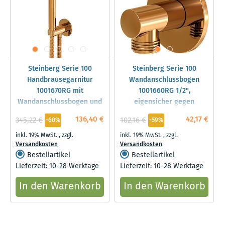
Steinberg Serie 100
Steinberg Serie 100
Handbrausegarnitur
Wandanschlussbogen
1001670RG mit
1001660RG 1/2",
Wandanschlussbogen und
eigensicher gegen
Brauseschlauch 1500mm,
Rückfließen, Rose Gold
136,40 €
42,17 €
345,22 €
102,16 €
-60%
-59%
Rose Gold
inkl. 19% MwSt.
,
zzgl.
inkl. 19% MwSt.
,
zzgl.
Versandkosten
Versandkosten
Bestellartikel
Bestellartikel
Lieferzeit: 10-28 Werktage
Lieferzeit: 10-28 Werktage
In den Warenkorb
In den Warenkorb