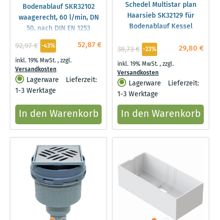
Schedel Multistar plan
Bodenablauf SKR32102
Haarsieb SK32129 für
waagerecht, 60 l/min, DN
Bodenablauf Kessel
50, nach DIN EN 1253
52,87 €
92,97 €
-43%
29,80 €
38,73 €
-23%
inkl. 19% MwSt.
,
zzgl.
inkl. 19% MwSt.
,
zzgl.
Versandkosten
Versandkosten
Lagerware
Lieferzeit:
Lagerware
Lieferzeit:
1-3 Werktage
1-3 Werktage
In den Warenkorb
In den Warenkorb