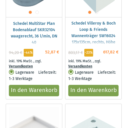
Schedel Villeroy & Boch
Schedel MultiStar Plan
Loop & Friends
Bodenablauf SKR32104
Wannenträger SW16024
waagerecht, 36 l/min, DN
175x135cm, rechts, Höhe
40
57cm
52,87 €
617,82 €
94,20 €
803,17 €
-44%
-23%
inkl. 19% MwSt.
,
zzgl.
inkl. 19% MwSt.
,
zzgl.
Versandkosten
Versandkosten
Lagerware
Lieferzeit:
Lagerware
Lieferzeit:
1-3 Werktage
1-3 Werktage
In den Warenkorb
In den Warenkorb