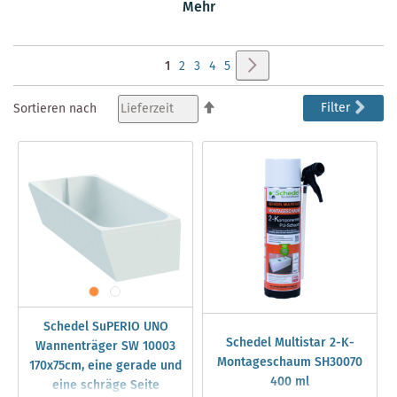
Mehr
Sortiment außerdem
Dampfkabinen
mit integriertem
Duschbereich und individuelle Gestaltungselemente aus
EPS.
Seite
Seite
Weiter
Sie
Seite
Seite
Seite
Seite
1
2
3
4
5
lesen
In
Filter
Sortieren nach
absteigender
gerade
Reihenfolge
Seite
Schedel SuPERIO UNO
Schedel Multistar 2-K-
Wannenträger SW 10003
Montageschaum SH30070
170x75cm, eine gerade und
400 ml
eine schräge Seite