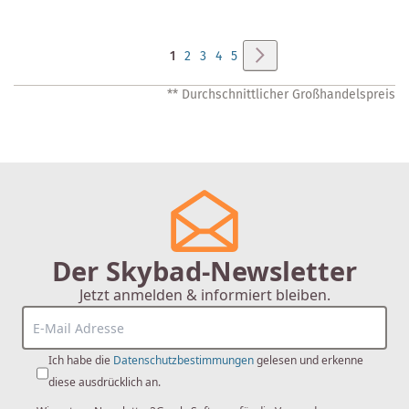
Seite
Seite
Weiter
Sie
Seite
Seite
Seite
Seite
1
2
3
4
5
lesen
** Durchschnittlicher Großhandelspreis
gerade
Seite
Der Skybad-Newsletter
Jetzt anmelden & informiert bleiben.
Ich habe die
Datenschutzbestimmungen
gelesen und erkenne
diese ausdrücklich an.