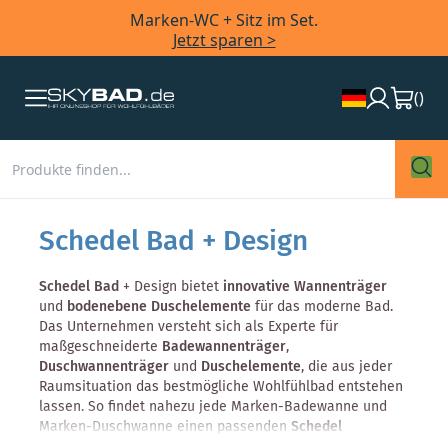
Marken-WC + Sitz im Set.
Jetzt sparen >
(
)
Schedel Bad + Design
Schedel Bad
+ Design bietet
innovative Wannenträger
und
bodenebene Duschelemente
für das moderne Bad.
Das Unternehmen versteht sich als Experte für
maßgeschneiderte
Badewannenträger
,
Duschwannenträger
und
Duschelemente
, die aus jeder
Raumsituation das bestmögliche Wohlfühlbad entstehen
lassen. So findet nahezu jede Marken-Badewanne und
Marken-Duschwanne einen passenden
Schedel
Wannenträger
. Neben den Wannenträgern umfasst das