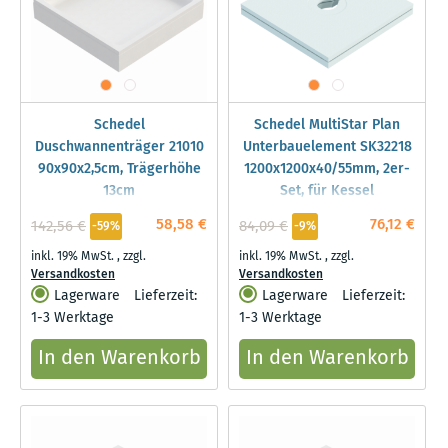
Schedel
Schedel MultiStar Plan
Duschwannenträger 21010
Unterbauelement SK32218
90x90x2,5cm, Trägerhöhe
1200x1200x40/55mm, 2er-
13cm
Set, für Kessel
58,58 €
76,12 €
142,56 €
84,09 €
-59%
-9%
inkl. 19% MwSt.
,
zzgl.
inkl. 19% MwSt.
,
zzgl.
Versandkosten
Versandkosten
Lagerware
Lieferzeit:
Lagerware
Lieferzeit:
1-3 Werktage
1-3 Werktage
In den Warenkorb
In den Warenkorb