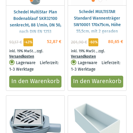
Schedel MULTISTAR
Schedel MultiStar Plan
Standard Wannenträger
Bodenablauf SKR32100
SW10001 170x75cm, Höhe
senkrecht, 88 l/min, DN 50,
55,5cm, mit 2 geraden
nach DIN EN 1253
Seiten
52,87 €
80,65 €
93,17 €
201,90 €
-43%
-60%
inkl. 19% MwSt.
,
zzgl.
inkl. 19% MwSt.
,
zzgl.
Versandkosten
Versandkosten
Lagerware
Lieferzeit:
Lagerware
Lieferzeit:
1-3 Werktage
1-3 Werktage
In den Warenkorb
In den Warenkorb