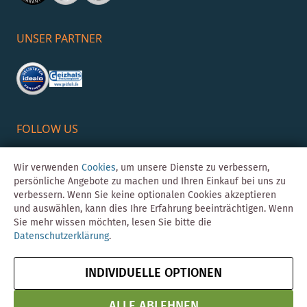
UNSER PARTNER
FOLLOW US
Wir verwenden
Cookies
, um unsere Dienste zu verbessern,
persönliche Angebote zu machen und Ihren Einkauf bei uns zu
verbessern. Wenn Sie keine optionalen Cookies akzeptieren
und auswählen, kann dies Ihre Erfahrung beeinträchtigen. Wenn
Sie mehr wissen möchten, lesen Sie bitte die
Datenschutzerklärung
.
©Skybad 2026 Consulting, Design und Programmierung durch die
Magento-Agentur
Y1 Digital AG
INDIVIDUELLE OPTIONEN
Impressum
AGB
Datenschutz
Vertrag widerrufen
& Sicherheit
ALLE ABLEHNEN