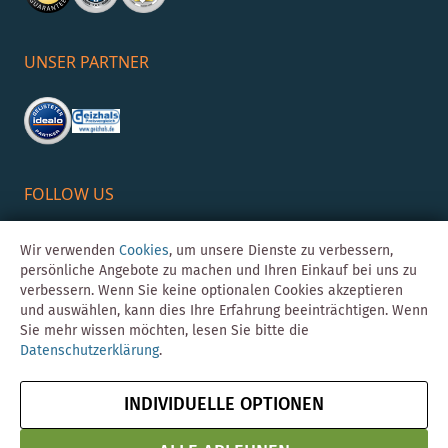
UNSER PARTNER
FOLLOW US
Wir verwenden
Cookies
, um unsere Dienste zu verbessern,
persönliche Angebote zu machen und Ihren Einkauf bei uns zu
verbessern. Wenn Sie keine optionalen Cookies akzeptieren
und auswählen, kann dies Ihre Erfahrung beeinträchtigen. Wenn
Sie mehr wissen möchten, lesen Sie bitte die
Datenschutzerklärung
.
©Skybad 2026 Consulting, Design und Programmierung durch die
Magento-Agentur
Y1 Digital AG
INDIVIDUELLE OPTIONEN
Impressum
AGB
Datenschutz
Vertrag widerrufen
& Sicherheit