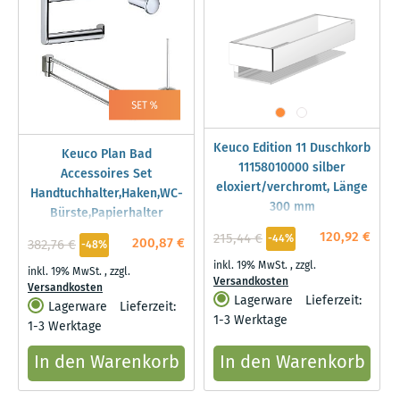
Keuco Edition 11 Duschkorb
Keuco Plan Bad
11158010000 silber
Accessoires Set
eloxiert/verchromt, Länge
Handtuchhalter,Haken,WC-
300 mm
Bürste,Papierhalter
120,92 €
215,44 €
-44%
200,87 €
382,76 €
-48%
inkl. 19% MwSt.
,
zzgl.
inkl. 19% MwSt.
,
zzgl.
Versandkosten
Versandkosten
Lagerware
Lieferzeit:
Lagerware
Lieferzeit:
1-3 Werktage
1-3 Werktage
In den Warenkorb
In den Warenkorb