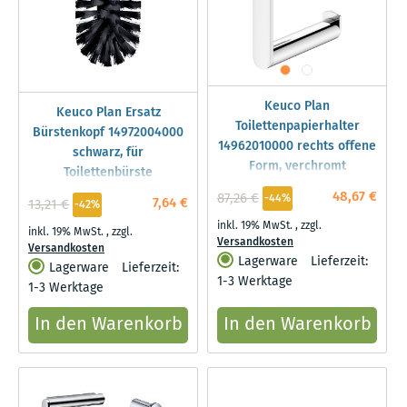
Keuco Plan
Keuco Plan Ersatz
Toilettenpapierhalter
Bürstenkopf 14972004000
14962010000 rechts offene
schwarz, für
Form, verchromt
Toilettenbürste
48,67 €
87,26 €
-44%
7,64 €
13,21 €
-42%
inkl. 19% MwSt.
,
zzgl.
inkl. 19% MwSt.
,
zzgl.
Versandkosten
Versandkosten
Lagerware
Lieferzeit:
Lagerware
Lieferzeit:
1-3 Werktage
1-3 Werktage
In den Warenkorb
In den Warenkorb