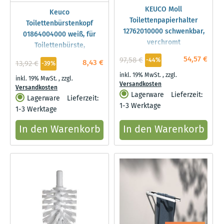
KEUCO Moll
Keuco
Toilettenpapierhalter
Toilettenbürstenkopf
12762010000 schwenkbar,
01864004000 weiß, für
verchromt
Toilettenbürste,
Ersatzbürstenkopf
54,57 €
97,58 €
-44%
8,43 €
13,92 €
-39%
inkl. 19% MwSt.
,
zzgl.
inkl. 19% MwSt.
,
zzgl.
Versandkosten
Versandkosten
Lagerware
Lieferzeit:
Lagerware
Lieferzeit:
1-3 Werktage
1-3 Werktage
In den Warenkorb
In den Warenkorb