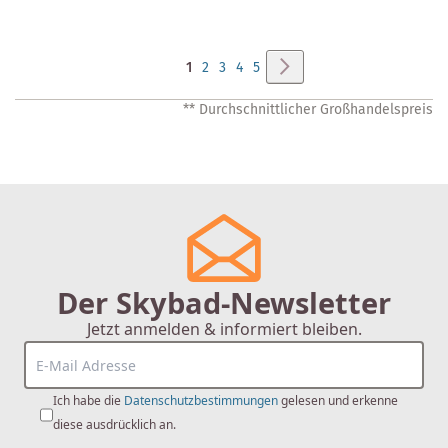
Seite
Seite
Weiter
Sie
Seite
Seite
Seite
Seite
1
2
3
4
5
lesen
** Durchschnittlicher Großhandelspreis
gerade
Seite
Der Skybad-Newsletter
Jetzt anmelden & informiert bleiben.
Ich habe die
Datenschutzbestimmungen
gelesen und erkenne
diese ausdrücklich an.