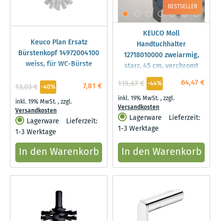
KEUCO Moll
Keuco Plan Ersatz
Handtuchhalter
Bürstenkopf 14972004100
12718010000 zweiarmig,
weiss, für WC-Bürste
starr, 45 cm, verchromt
64,47 €
115,67 €
-44%
7,81 €
13,03 €
-40%
inkl. 19% MwSt.
,
zzgl.
inkl. 19% MwSt.
,
zzgl.
Versandkosten
Versandkosten
Lagerware
Lieferzeit:
Lagerware
Lieferzeit:
1-3 Werktage
1-3 Werktage
In den Warenkorb
In den Warenkorb