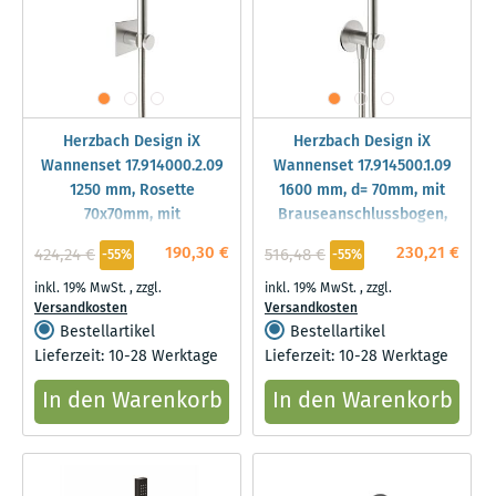
Herzbach Design iX
Herzbach Design iX
Wannenset 17.914000.2.09
Wannenset 17.914500.1.09
1250 mm, Rosette
1600 mm, d= 70mm, mit
70x70mm, mit
Brauseanschlussbogen,
Stabhandbrause, Edelstahl
Stabhandbrause, Edelstahl
190,30 €
230,21 €
424,24 €
516,48 €
-55%
-55%
gebürstet
gebürstet
inkl. 19% MwSt.
,
zzgl.
inkl. 19% MwSt.
,
zzgl.
Versandkosten
Versandkosten
Bestellartikel
Bestellartikel
Lieferzeit: 10-28 Werktage
Lieferzeit: 10-28 Werktage
In den Warenkorb
In den Warenkorb