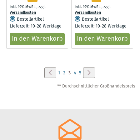
inkl. 19% MwSt.
,
zzgl.
inkl. 19% MwSt.
,
zzgl.
Versandkosten
Versandkosten
Bestellartikel
Bestellartikel
Lieferzeit: 10-28 Werktage
Lieferzeit: 10-28 Werktage
In den Warenkorb
In den Warenkorb
Seite
Seite
Zurück
Seite
Weiter
Seite
Seite
Sie
Seite
Seite
1
2
3
4
5
lesen
** Durchschnittlicher Großhandelspreis
gerade
Seite