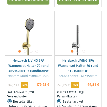
Herzbach LIVING SPA
Herzbach LIVING SPA
Wannenset Halter 70 rund
Wannenset Halter 70 rund
30.914200.1.03 Handbrause
11.914000.1.01
100mm Multi 1500mm PVD
Stabhandbrause 1250mm
Gold
Chrom
179,93 €
99,81 €
367,73 €
228,65 €
-51%
-56%
inkl. 19% MwSt.
,
zzgl.
inkl. 19% MwSt.
,
zzgl.
Versandkosten
Versandkosten
Bestellartikel
Bestellartikel