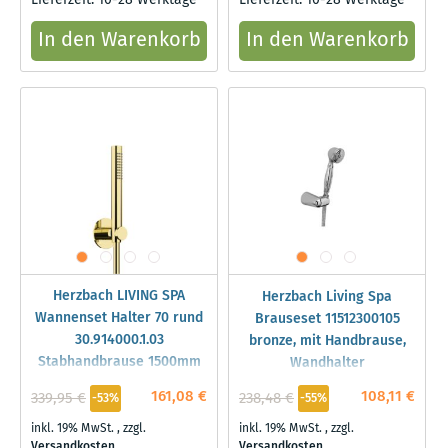
Lieferzeit: 10-28 Werktage
Lieferzeit: 10-28 Werktage
In den Warenkorb
In den Warenkorb
Herzbach LIVING SPA
Herzbach Living Spa
Wannenset Halter 70 rund
Brauseset 11512300105
30.914000.1.03
bronze, mit Handbrause,
Stabhandbrause 1500mm
Wandhalter
PVD Gold
161,08 €
108,11 €
339,95 €
238,48 €
-53%
-55%
inkl. 19% MwSt.
,
zzgl.
inkl. 19% MwSt.
,
zzgl.
Versandkosten
Versandkosten