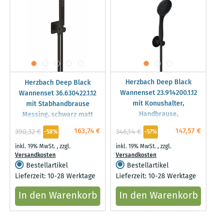
Herzbach Deep Black
Herzbach Deep Black
Wannenset 23.914200.1.12
Wannenset 36.630422.1.12
mit Konushalter,
mit Stabhandbrause
Handbrause,
Messing, schwarz matt
Brauseschlauch 1500mm,
163,74 €
147,57 €
390,32 €
346,14 €
-58%
-57%
schwarz matt
inkl. 19% MwSt.
,
zzgl.
inkl. 19% MwSt.
,
zzgl.
Versandkosten
Versandkosten
Bestellartikel
Bestellartikel
Lieferzeit: 10-28 Werktage
Lieferzeit: 10-28 Werktage
In den Warenkorb
In den Warenkorb