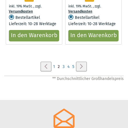
gebürstet
inkl. 19% MwSt.
,
zzgl.
inkl. 19% MwSt.
,
zzgl.
Versandkosten
Versandkosten
Bestellartikel
Bestellartikel
Lieferzeit: 10-28 Werktage
Lieferzeit: 10-28 Werktage
In den Warenkorb
In den Warenkorb
Seite
Seite
Zurück
Seite
Weiter
Seite
Sie
Seite
Seite
Seite
1
2
3
4
5
lesen
** Durchschnittlicher Großhandelspreis
gerade
Seite