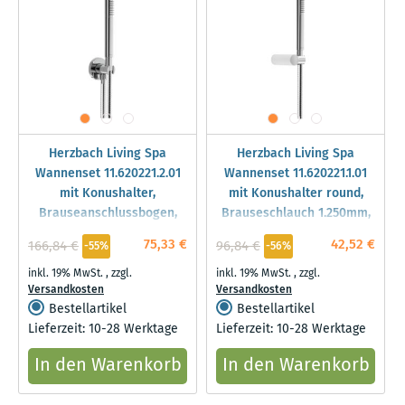
Herzbach Living Spa
Herzbach Living Spa
Wannenset 11.620221.2.01
Wannenset 11.620221.1.01
mit Konushalter,
mit Konushalter round,
Brauseanschlussbogen,
Brauseschlauch 1.250mm,
1.250mm, round, chrom
chrom
75,33 €
42,52 €
166,84 €
96,84 €
-55%
-56%
inkl. 19% MwSt.
,
zzgl.
inkl. 19% MwSt.
,
zzgl.
Versandkosten
Versandkosten
Bestellartikel
Bestellartikel
Lieferzeit: 10-28 Werktage
Lieferzeit: 10-28 Werktage
In den Warenkorb
In den Warenkorb