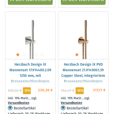
Herzbach Design iX
Herzbach Design iX PVD
Wannenset 17.914400.2.09
Wannenset 21.914500.1.39
1250 mm, mit
Copper Steel, integriertem
Brauseanschlussbogen,
Brauseanschlussbogen,
Stabhandbrause, Edelstahl
Brauseschlauch 1.600mm
230,36 €
317,11 €
509,51 €
754,77 €
-55%
-58%
gebürstet
inkl. 19% MwSt.
,
zzgl.
inkl. 19% MwSt.
,
zzgl.
Versandkosten
Versandkosten
Bestellartikel
Bestellartikel