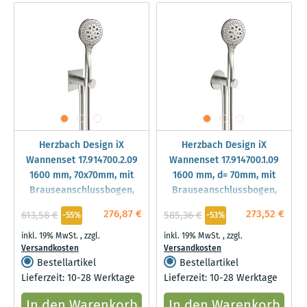
Herzbach Design iX
Herzbach Design iX
Wannenset 17.914700.2.09
Wannenset 17.914700.1.09
1600 mm, 70x70mm, mit
1600 mm, d= 70mm, mit
Brauseanschlussbogen,
Brauseanschlussbogen,
Handbrause, Edelstahl
Handbrause, Edelstahl
276,87 €
273,52 €
613,58 €
585,36 €
-55%
-53%
gebürstet
gebürstet
inkl. 19% MwSt.
,
zzgl.
inkl. 19% MwSt.
,
zzgl.
Versandkosten
Versandkosten
Bestellartikel
Bestellartikel
Lieferzeit: 10-28 Werktage
Lieferzeit: 10-28 Werktage
In den Warenkorb
In den Warenkorb