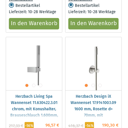
Bestellartikel
Bestellartikel
Lieferzeit: 10-28 Werktage
Lieferzeit: 10-28 Werktage
In den Warenkorb
In den Warenkorb
Herzbach Living Spa
Herzbach Design iX
Wannenset 11.630422.3.01
Wannenset 17.914100.1.09
chrom, mit Konushalter,
1600 mm, Rosette d=
Brauseschlauch 1.600mm,
70mm, mit
square
Stabhandbrause, Edelstahl
96,57 €
190,30 €
217,33 €
416,37 €
-56%
-54%