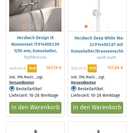
Herzbach Design iX
Herzbach Deep White Wannen
Wannenset 17.914000.1.09
23.914400.1.07 mit
1250 mm, Konushalter,
Konushalter/Brauseanschlussb
Stabbrause,
weiß matt
Brauseschlauch, Edelstahl
187,19 €
157,69 €
409,54 €
332,37 €
-54%
-53%
gebürstet
inkl. 19% MwSt.
,
zzgl.
inkl. 19% MwSt.
,
zzgl.
Versandkosten
Versandkosten
Bestellartikel
Bestellartikel
Lieferzeit: 10-28 Werktage
Lieferzeit: 10-28 Werktage
In den Warenkorb
In den Warenkorb