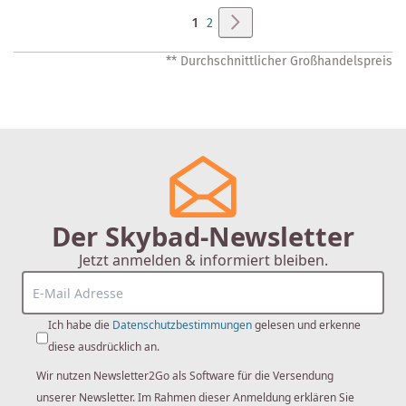
Seite
Seite
Weiter
Sie
Seite
1
2
lesen
** Durchschnittlicher Großhandelspreis
gerade
Seite
Der Skybad-Newsletter
Jetzt anmelden & informiert bleiben.
Ich habe die
Datenschutzbestimmungen
gelesen und erkenne
diese ausdrücklich an.
Wir nutzen Newsletter2Go als Software für die Versendung
unserer Newsletter. Im Rahmen dieser Anmeldung erklären Sie