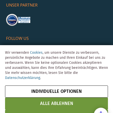
UNSER PARTNER
FOLLOW US
Wir verwenden
Cookies
, um unsere Dienste zu verbessern,
persönliche Angebote zu machen und Ihren Einkauf bei uns zu
verbessern. Wenn Sie keine optionalen Cookies akzeptieren
und auswählen, kann dies Ihre Erfahrung beeinträchtigen. Wenn
Sie mehr wissen möchten, lesen Sie bitte die
Datenschutzerklärung
.
©Skybad 2026 Consulting, Design und Programmierung durch die
Magento-Agentur
Y1 Digital AG
INDIVIDUELLE OPTIONEN
Impressum
AGB
Datenschutz
Vertrag widerrufen
& Sicherheit
ALLE ABLEHNEN