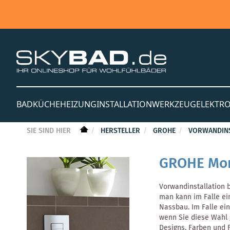
BAD
KÜCHE
HEIZUNG
INSTALLATION
WERKZEUG
ELEKTR
SIE SIND HIER
HERSTELLER
GROHE
VORWANDINS
GROHE Mon
Vorwandinstallation b
man kann im Falle ei
Nassbau. Im Falle ei
wenn Sie diese Wahl 
Designs, Farben und 