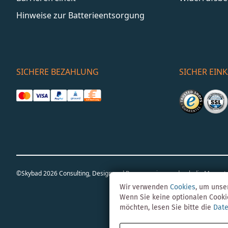
Hinweise zur Batterieentsorgung
SICHERE BEZAHLUNG
SICHER EIN
©Skybad 2026 Consulting, Design und Programmierung durch die Magent
Wir verwenden
Cookies
, um unse
Wenn Sie keine optionalen Cooki
möchten, lesen Sie bitte die
Date