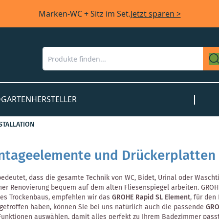
Marken-WC + Sitz im Set.
Jetzt sparen >
O
GARTEN
HERSTELLER
TALLATION
tageelemente und Drückerplatten
edeutet, dass die gesamte Technik von WC, Bidet, Urinal oder Waschti
ner Renovierung bequem auf dem alten Fliesenspiegel arbeiten. GROH
nes Trockenbaus, empfehlen wir das
GROHE Rapid SL Element
, für de
getroffen haben, können Sie bei uns natürlich auch die passende
GRO
Funktionen auswählen, damit alles perfekt zu Ihrem Badezimmer pass