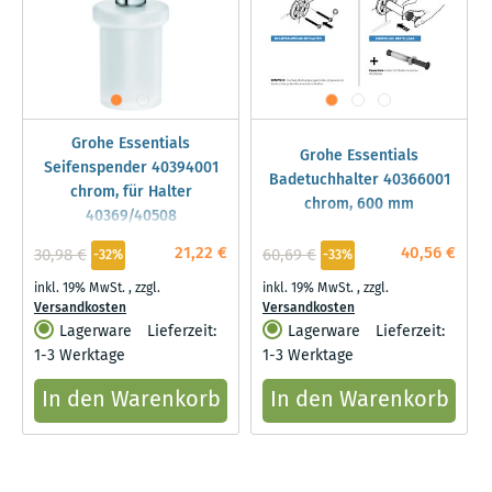
Grohe Essentials
Grohe Essentials
Seifenspender 40394001
Badetuchhalter 40366001
chrom, für Halter
chrom, 600 mm
40369/40508
21,22 €
40,56 €
30,98 €
60,69 €
-32%
-33%
inkl. 19% MwSt.
,
zzgl.
inkl. 19% MwSt.
,
zzgl.
Versandkosten
Versandkosten
Lagerware
Lieferzeit:
Lagerware
Lieferzeit:
1-3 Werktage
1-3 Werktage
In den Warenkorb
In den Warenkorb