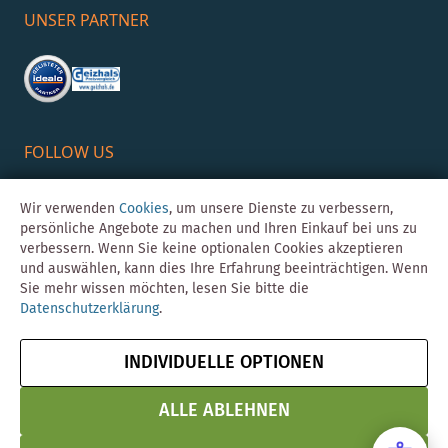
UNSER PARTNER
FOLLOW US
Wir verwenden
Cookies
, um unsere Dienste zu verbessern,
persönliche Angebote zu machen und Ihren Einkauf bei uns zu
verbessern. Wenn Sie keine optionalen Cookies akzeptieren
und auswählen, kann dies Ihre Erfahrung beeinträchtigen. Wenn
Sie mehr wissen möchten, lesen Sie bitte die
Datenschutzerklärung
.
©Skybad 2026 Consulting, Design und Programmierung durch die
Magento-Agentur
Y1 Digital AG
INDIVIDUELLE OPTIONEN
Impressum
AGB
Datenschutz
Vertrag widerrufen
& Sicherheit
ALLE ABLEHNEN