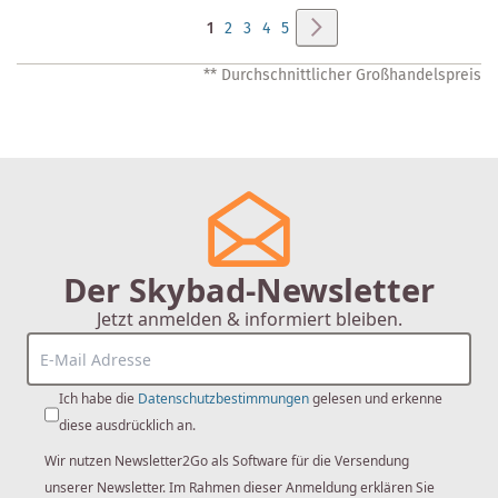
Seite
Seite
Weiter
Sie
Seite
Seite
Seite
Seite
1
2
3
4
5
lesen
** Durchschnittlicher Großhandelspreis
gerade
Seite
Der Skybad-Newsletter
Jetzt anmelden & informiert bleiben.
Ich habe die
Datenschutzbestimmungen
gelesen und erkenne
diese ausdrücklich an.
Wir nutzen Newsletter2Go als Software für die Versendung
unserer Newsletter. Im Rahmen dieser Anmeldung erklären Sie