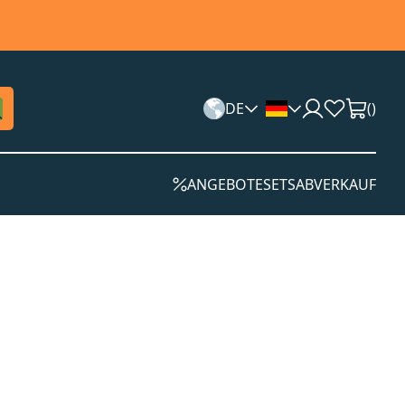
DE
(
)
ANGEBOTE
SETS
ABVERKAUF