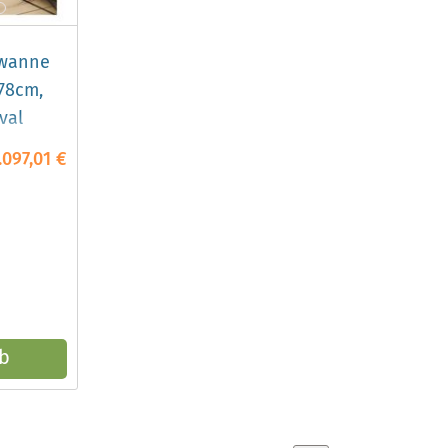
ewanne
78cm,
val
.097,01 €
b