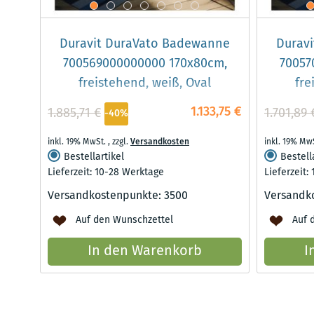
Duravit DuraVato Badewanne
Durav
700569000000000 170x80cm,
70057
freistehend, weiß, Oval
fre
1.133,75 €
1.885,71 €
1.701,89 
-40%
inkl. 19% MwSt.
,
zzgl.
Versandkosten
inkl. 19% Mw
Bestellartikel
Bestell
Lieferzeit: 10-28 Werktage
Lieferzeit:
Versandkostenpunkte:
3500
Versandk
Auf den Wunschzettel
Auf 
In den Warenkorb
I