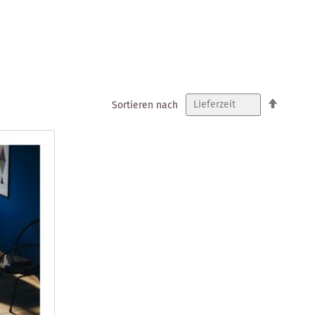
In
Sortieren nach
absteig
Reihenf