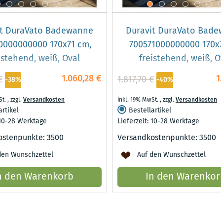
it DuraVato Badewanne
Duravit DuraVato Bad
0000000000 170x71 cm,
700571000000000 170x
istehend, weiß, Oval
freistehend, weiß, O
1.060,28 €
1
€
1.817,70 €
-38%
-40%
St.
,
zzgl.
Versandkosten
inkl. 19% MwSt.
,
zzgl.
Versandkosten
artikel
Bestellartikel
 10-28 Werktage
Lieferzeit: 10-28 Werktage
ostenpunkte:
3500
Versandkostenpunkte:
3500
den Wunschzettel
Auf den Wunschzettel
n den Warenkorb
In den Warenkor