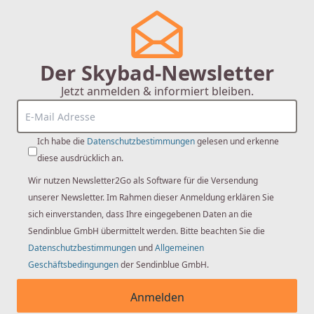
Der Skybad-Newsletter
Jetzt anmelden & informiert bleiben.
Duravit
Duravit Luv Oval-Badewanne
Ich habe die
Datenschutzbestimmungen
gelesen und erkenne
700461000000000 160 x 75 x 46 cm,
diese ausdrücklich an.
freistehend, 2 Rückenschrägen, weiß
Wir nutzen Newsletter2Go als Software für die Versendung
unserer Newsletter. Im Rahmen dieser Anmeldung erklären Sie
2.578,85 €
sich einverstanden, dass Ihre eingegebenen Daten an die
Sendinblue GmbH übermittelt werden. Bitte beachten Sie die
Datenschutzbestimmungen
und
Allgemeinen
Geschäftsbedingungen
der Sendinblue GmbH.
Anmelden