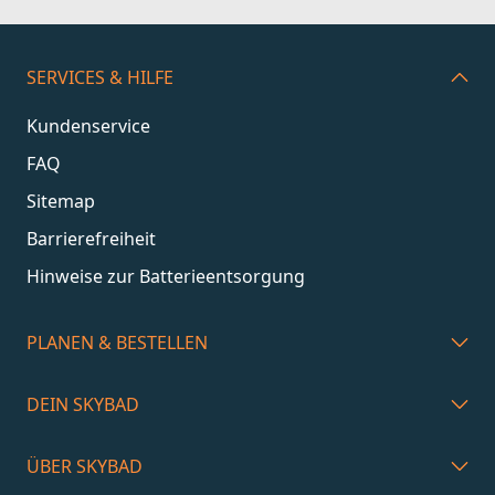
SERVICES & HILFE
Kundenservice
FAQ
Sitemap
Barrierefreiheit
Hinweise zur Batterieentsorgung
PLANEN & BESTELLEN
Gründe für Duravit Wannen
• Variantenvielfalt: Einbauwanne, Eckwannen,
DEIN SKYBAD
Vorwand- oder freistehende Wannen
ÜBER SKYBAD
• Duschwannen mit verschiedenen