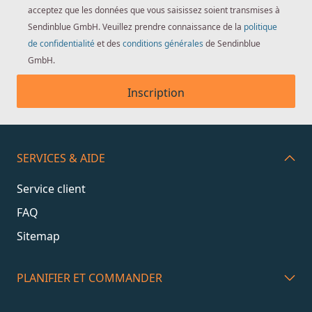
acceptez que les données que vous saisissez soient transmises à
Sendinblue GmbH. Veuillez prendre connaissance de la
politique
de confidentialité
et des
conditions générales
de Sendinblue
GmbH.
Inscription
SERVICES & AIDE
Service client
FAQ
Sitemap
PLANIFIER ET COMMANDER