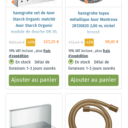
hansgrohe set de Axor
hansgrohe tuyau
Starck Organic match0
métallique Axor Montreux
Axor Starck Organic
28120820 2,00 m, nickel
module de douche DN 20,
brossé
chromé
327,25 €
99,61 €
560,42 €
172,41 €
-42%
-42%
19% VAT incluse
,
plus
frais
19% VAT incluse
,
plus
frais
d'expédition
d'expédition
En stock
Délai de
En stock
Délai de
livraison: 1-3 jours ouvrés
livraison: 1-3 jours ouvrés
Ajouter au panier
Ajouter au panier