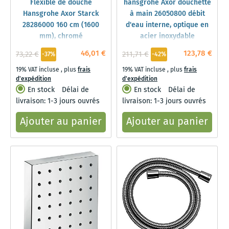
Flexible de douche
hansgrohe Axor douchette
Hansgrohe Axor Starck
à main 26050800 débit
28286000 160 cm (1600
d'eau interne, optique en
mm), chromé
acier inoxydable
46,01 €
123,78 €
73,22 €
211,71 €
-37%
-42%
19% VAT incluse
,
plus
frais
19% VAT incluse
,
plus
frais
d'expédition
d'expédition
En stock
Délai de
En stock
Délai de
livraison: 1-3 jours ouvrés
livraison: 1-3 jours ouvrés
Ajouter au panier
Ajouter au panier