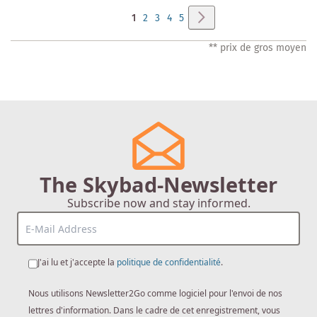
Page
Page
Suivant
Vous
Page
Page
Page
Page
1
2
3
4
5
lisez
** prix de gros moyen
actuellement
la
page
The Skybad-Newsletter
Subscribe now and stay informed.
J'ai lu et j'accepte la
politique de confidentialité
.
Nous utilisons Newsletter2Go comme logiciel pour l'envoi de nos
lettres d'information. Dans le cadre de cet enregistrement, vous