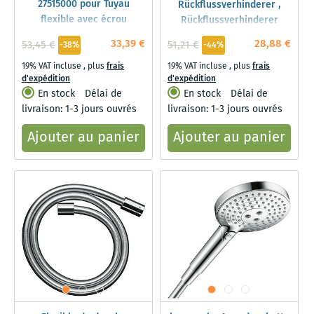
27515000 pour Tuyau
Rückflussverhinderer ,
flexible avec écrou
Rückflussverhinderer
cylindrique, chrome
33,39 €
28,88 €
53,45 €
51,21 €
-38%
-44%
19% VAT incluse
,
plus
frais
19% VAT incluse
,
plus
frais
d'expédition
d'expédition
En stock
Délai de
En stock
Délai de
livraison: 1-3 jours ouvrés
livraison: 1-3 jours ouvrés
Ajouter au panier
Ajouter au panier