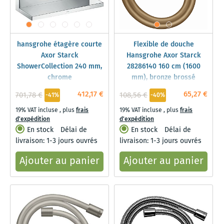
hansgrohe étagère courte
Flexible de douche
Axor Starck
Hansgrohe Axor Starck
ShowerCollection 240 mm,
28286140 160 cm (1600
chrome
mm), bronze brossé
412,17 €
65,27 €
701,78 €
108,56 €
-41%
-40%
19% VAT incluse
,
plus
frais
19% VAT incluse
,
plus
frais
d'expédition
d'expédition
En stock
Délai de
En stock
Délai de
livraison: 1-3 jours ouvrés
livraison: 1-3 jours ouvrés
Ajouter au panier
Ajouter au panier