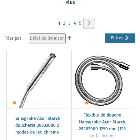
Plus
unserem Shop die Faszination an dem Axor Starck
ShowerCollection Brauseprogramm und tauchen Sie ein
in eine neue Welt.
Page
Page
Suivant
Vous
Page
Page
Page
Page
1
2
3
4
5
lisez
Par
Filtres
Trier par
ordre
actuellement
décroissant
la
page
Flexible de douche
hansgrohe Axor Starck
Hansgrohe Axor Starck
douchette 28532000 2
28282000 1250 mm (125
modes de jet, chrome
cm), chromé