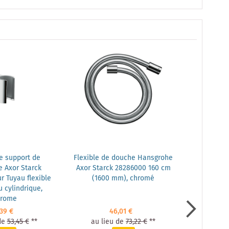
e support de
Flexible de douche Hansgrohe
hansgrohe
 Axor Starck
Axor Starck 28286000 160 cm
mitigeur
r Tuyau flexible
(1600 mm), chromé
chromé, b
 cylindrique,
hrome
,39 €
46,01 €
de
53,45 €
**
au lieu de
73,22 €
**
au lieu