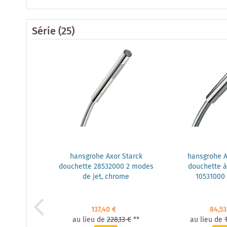
Série
(25)
hansgrohe Axor Starck
hansgrohe A
douchette 28532000 2 modes
douchette à
de jet, chrome
10531000
137,40 €
84,53
au lieu de
228,13 €
**
au lieu de