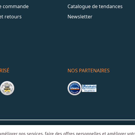
de commande
Catalogue de tendances
et retours
Newsletter
RISÉ
NOS PARTENAIRES
Mentions léga
o-Agentur
Y1 Digital AG
méliorer nos services, faire des offres personnelles et améliorer vot