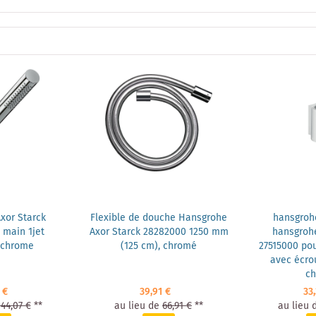
xor Starck
Flexible de douche Hansgrohe
hansgroh
 main 1jet
Axor Starck 28282000 1250 mm
hansgrohe
 chrome
(125 cm), chromé
27515000 pou
avec écrou
c
 €
39,91 €
33
144,07 €
**
au lieu de
66,91 €
**
au lieu 