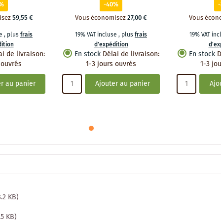
1%
-40%
isez
59,55 €
Vous économisez
27,00 €
Vous écon
se
,
plus
frais
19% VAT incluse
,
plus
frais
19% VAT in
ition
d'expédition
d'ex
ai de livraison
:
En stock
Délai de livraison
:
En stock
D
 ouvrés
1-3 jours ouvrés
1-3 jo
r au panier
Ajouter au panier
Ajo
8.2 KB)
7.5 KB)