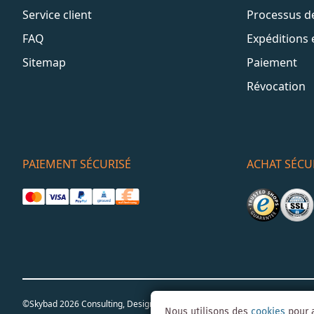
Service client
Processus 
FAQ
Expéditions 
Sitemap
Paiement
Révocation
PAIEMENT SÉCURISÉ
ACHAT SÉCU
©Skybad 2026 Consulting, Design und Programmierung durch die Magent
Nous utilisons des
cookies
pour a