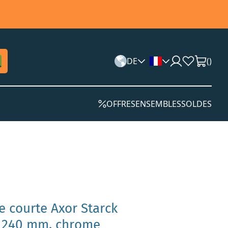
DE
(
)
OFFRES
ENSEMBLES
SOLDES
 courte Axor Starck
n 240 mm, chrome