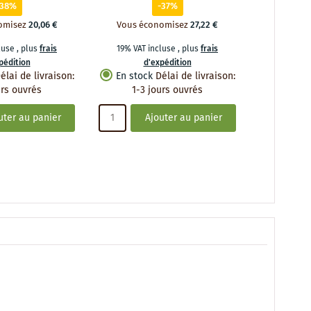
-38%
-37%
omisez
20,06 €
Vous économisez
27,22 €
Vous éc
cluse
,
plus
frais
19% VAT incluse
,
plus
frais
19% VAT 
pédition
d'expédition
d
élai de livraison
:
En stock
Délai de livraison
:
En stoc
urs ouvrés
1-3 jours ouvrés
1-3 
uter au panier
Ajouter au panier
A