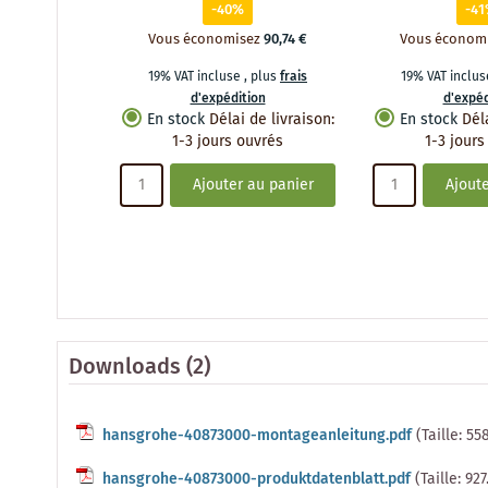
-40%
-4
Vous économisez
90,74 €
Vous économ
19% VAT incluse
,
plus
frais
19% VAT inclu
d'expédition
d'expéd
En stock
Délai de livraison
:
En stock
Dél
1-3 jours ouvrés
1-3 jours
Ajouter au panier
Ajoute
Downloads (2)
hansgrohe-40873000-montageanleitung.pdf
(Taille: 55
hansgrohe-40873000-produktdatenblatt.pdf
(Taille: 92