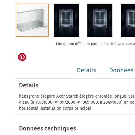
Skip
L'image peut différer du produit réel.
Livré sans access
to
the
beginning
of
Details
Données 
the
images
gallery
Details
hansgrohe étagère Axor Starck étagère chromée longue, vers
d'eau (# 10751000, # 10972000, # 10651000, # 28491000) en c
horizontal Installation corps principal
Données techniques