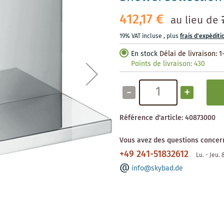
412,17 €
au lieu de
19% VAT incluse
,
plus
frais d'expéditi
En stock
Délai de livraison: 1
Points de livraison:
430
-
+
Référence d'article:
40873000
Vous avez des questions concern
+49 241-51832612
Lu. - Jeu.
info@skybad.de