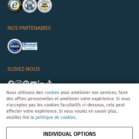
NOS PARTENAIRES
SUIVEZ-NOUS
Nous utilisons des
cookies
pour améliorer nos services, faire
des offres personnelles et améliorer votre expérience. Si vous
n'acceptez pas les cookies facultatifs ci-dessous, cela peut
affecter votre expérience. Si vous voulez en savoir plus,
veuillez lire la
politique de cookies
.
©Skybad 2026 Consulting, Design und Programmierung durch die
Magento-Agentur
Y1 Digital AG
INDIVIDUAL OPTIONS
Mentions
CGV
Confidentialité