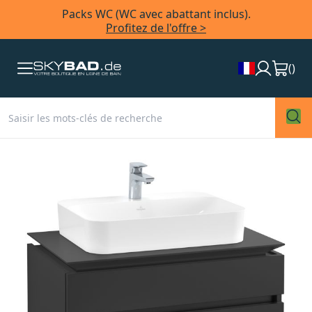
Packs WC (WC avec abattant inclus).
Profitez de l'offre >
(
)
Skip
to
the
end
of
the
images
gallery