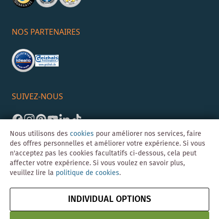
NOS PARTENAIRES
SUIVEZ-NOUS
Nous utilisons des
cookies
pour améliorer nos services, faire
des offres personnelles et améliorer votre expérience. Si vous
n'acceptez pas les cookies facultatifs ci-dessous, cela peut
affecter votre expérience. Si vous voulez en savoir plus,
veuillez lire la
politique de cookies
.
©Skybad 2026 Consulting, Design und Programmierung durch die
Magento-Agentur
Y1 Digital AG
INDIVIDUAL OPTIONS
Mentions
CGV
Confidentialité
Résilier le contrat
légales
& Sécurité