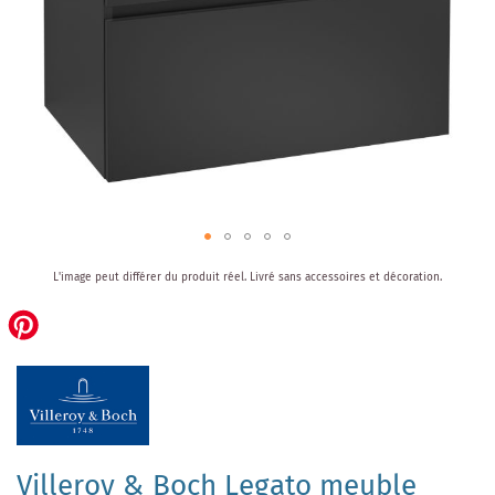
Skip
L'image peut différer du produit réel.
Livré sans accessoires et décoration.
to
the
beginning
of
the
images
gallery
Villeroy & Boch Legato meuble