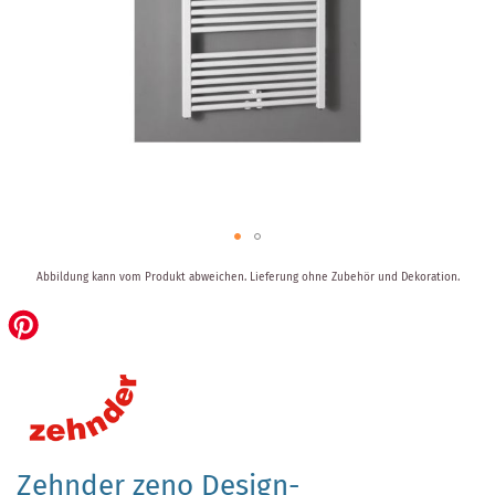
Zum
Abbildung kann vom Produkt abweichen.
Lieferung ohne Zubehör und Dekoration.
Anfang
der
Bildergalerie
springen
Zehnder zeno Design-