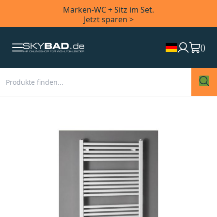
Marken-WC + Sitz im Set.
Jetzt sparen >
(
)
Zum
Ende
der
Bildergalerie
springen