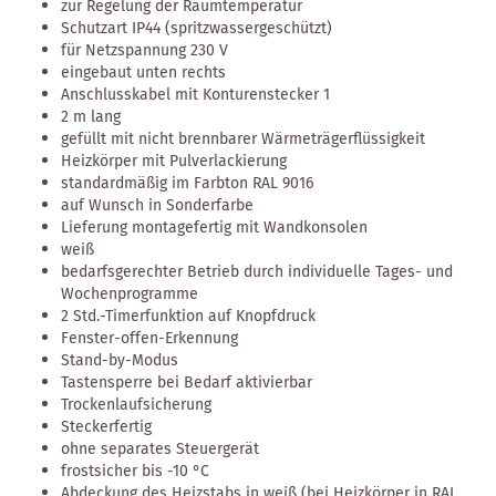
zur Regelung der Raumtemperatur
Schutzart IP44 (spritzwassergeschützt)
für Netzspannung 230 V
eingebaut unten rechts
Anschlusskabel mit Konturenstecker 1
2 m lang
gefüllt mit nicht brennbarer Wärmeträgerflüssigkeit
Heizkörper mit Pulverlackierung
standardmäßig im Farbton RAL 9016
auf Wunsch in Sonderfarbe
Lieferung montagefertig mit Wandkonsolen
weiß
bedarfsgerechter Betrieb durch individuelle Tages- und
Wochenprogramme
2 Std.-Timerfunktion auf Knopfdruck
Fenster-offen-Erkennung
Stand-by-Modus
Tastensperre bei Bedarf aktivierbar
Trockenlaufsicherung
Steckerfertig
ohne separates Steuergerät
frostsicher bis -10 °C
Abdeckung des Heizstabs in weiß (bei Heizkörper in RAL