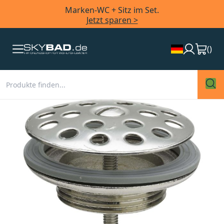
Marken-WC + Sitz im Set.
Jetzt sparen >
(
)
Zum
Ende
der
Bildergalerie
springen