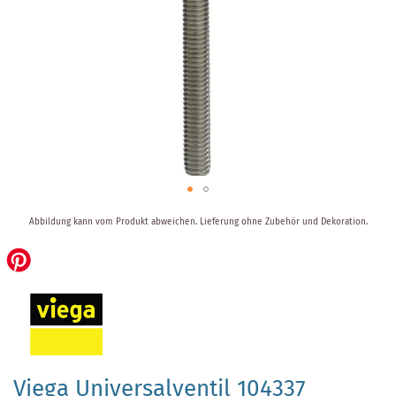
Zum
Abbildung kann vom Produkt abweichen.
Lieferung ohne Zubehör und Dekoration.
Anfang
der
Bildergalerie
springen
Viega Universalventil 104337