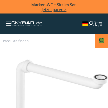
Marken-WC + Sitz im Set.
Jetzt sparen >
(
)
Zum
Ende
der
Bildergalerie
springen