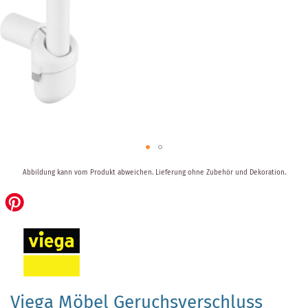
Zum
Abbildung kann vom Produkt abweichen.
Lieferung ohne Zubehör und Dekoration.
Anfang
der
Bildergalerie
springen
Viega Möbel Geruchsverschluss