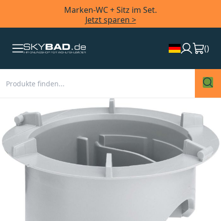
Marken-WC + Sitz im Set.
Jetzt sparen >
(
)
Zum
Ende
der
Bildergalerie
springen