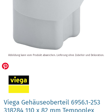
Zum
Abbildung kann vom Produkt abweichen.
Lieferung ohne Zubehör und Dekoration.
Anfang
der
Bildergalerie
springen
Viega Gehäuseoberteil 6956.1-253
318284 110 x 82 mm Tempoplex