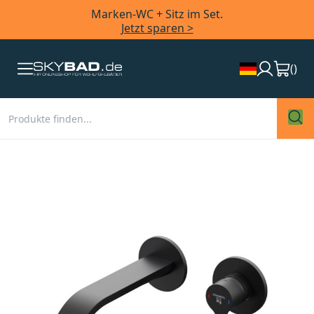
Marken-WC + Sitz im Set.
Jetzt sparen >
(
)
Zum
Ende
der
Bildergalerie
springen