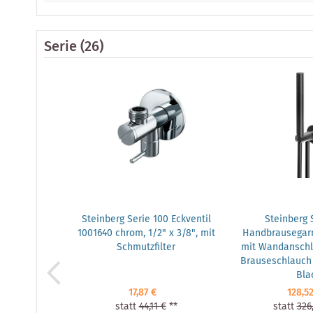
Serie
(26)
Steinberg Serie 100 Eckventil
Steinberg 
1001640 chrom, 1/2" x 3/8", mit
Handbrausegarn
Schmutzfilter
mit Wandansch
Brauseschlauch
Bla
17,87 €
128,5
statt
44,11 €
**
statt
326