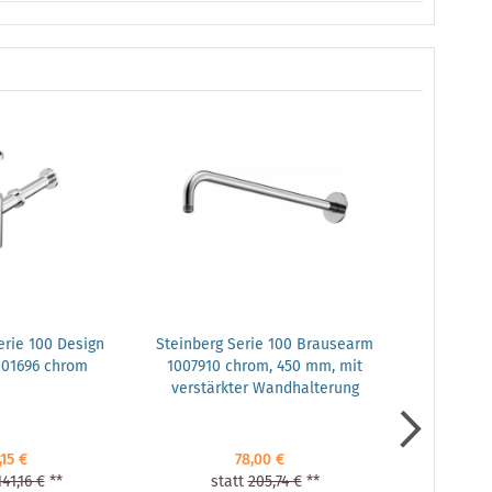
erie 100 Design
Steinberg Serie 100 Brausearm
Stein
001696 chrom
1007910 chrom, 450 mm, mit
Schaftvent
verstärkter Wandhalterung
für Wa
Überla
,15 €
78,00 €
141,16 €
**
statt
205,74 €
**
stat