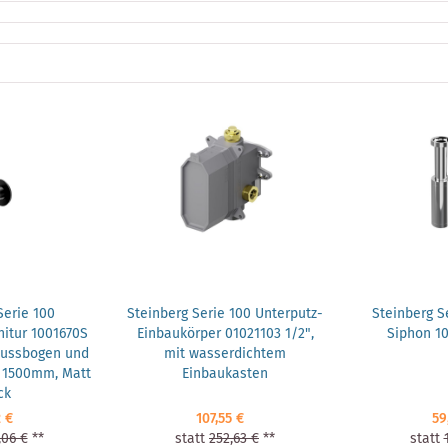
Serie 100
Steinberg Serie 100 Unterputz-
Steinberg S
itur 1001670S
Einbaukörper 01021103 1/2",
Siphon 1
lussbogen und
mit wasserdichtem
 1500mm, Matt
Einbaukasten
ck
2 €
107,55 €
59
,06 €
**
statt
252,63 €
**
statt