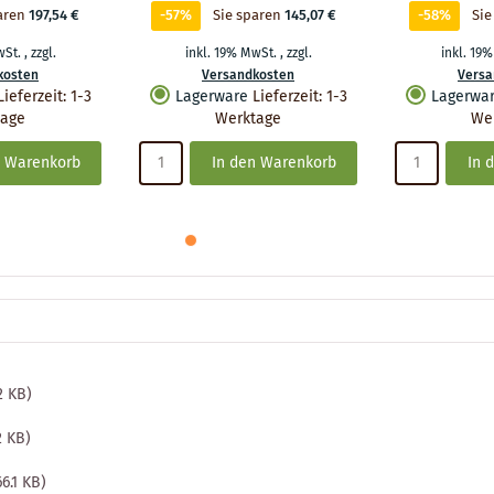
aren
197,54 €
-57%
Sie sparen
145,07 €
-58%
Sie
wSt.
,
zzgl.
inkl. 19% MwSt.
,
zzgl.
inkl. 19
kosten
Versandkosten
Versa
Lieferzeit
:
1-3
Lagerware
Lieferzeit
:
1-3
Lagerwa
tage
Werktage
We
n Warenkorb
In den Warenkorb
In 
2 KB)
2 KB)
6.1 KB)