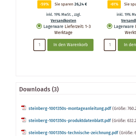
-59%
Sie sparen
26,24 €
-61%
Sie sp
inkl. 19% MwSt.
,
zzgl.
inkl. 19% M
Versandkosten
Versand
Lagerware
Lieferzeit
:
1-3
Lagerware
Werktage
Werk
In den Warenkorb
In de
Downloads (3)
steinberg-1001350s-montageanleitung.pdf
(Größe: 760.
steinberg-1001350s-produktdatenblatt.pdf
(Größe: 632.
steinberg-1001350s-technische-zeichnung.pdf
(Größe: 6