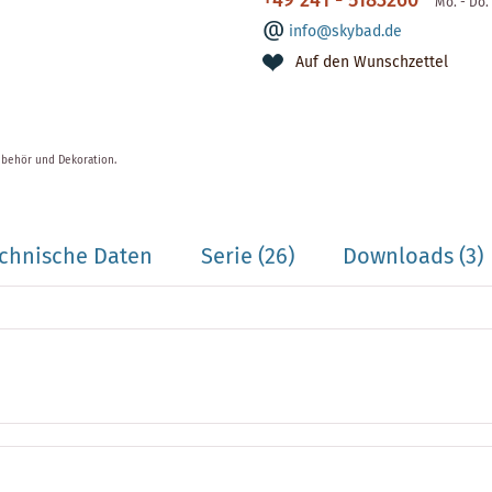
+49 241 - 5183260
Mo. - Do. 
info@skybad.de
Auf den Wunschzettel
ubehör und Dekoration.
chnische Daten
Serie
(26)
Downloads (3)