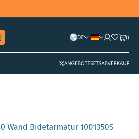
DE
(
)
ANGEBOTE
SETS
ABVERKAUF
100 Wand Bidetarmatur 1001350S