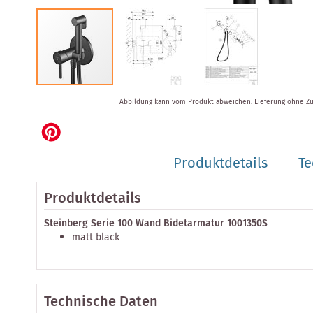
Zum
Abbildung kann vom Produkt abweichen.
Lieferung ohne Z
Anfang
der
Bildergalerie
springen
Produktdetails
Te
Produktdetails
Steinberg Serie 100 Wand Bidetarmatur 1001350S
matt black
Technische Daten