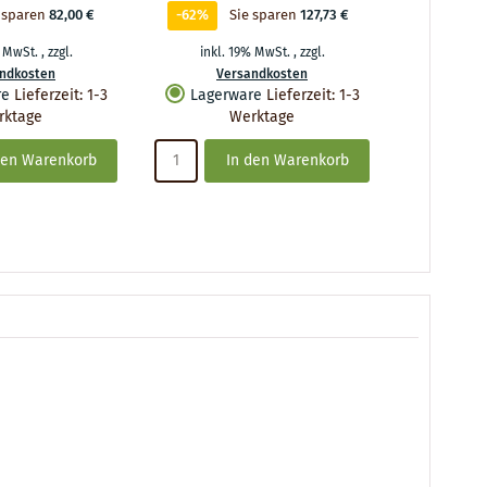
 sparen
82,00 €
-62%
Sie sparen
127,73 €
-59%
% MwSt.
,
zzgl.
inkl. 19% MwSt.
,
zzgl.
inkl.
ndkosten
Versandkosten
Ve
re
Lieferzeit
:
1-3
Lagerware
Lieferzeit
:
1-3
Lager
rktage
Werktage
den Warenkorb
In den Warenkorb
I