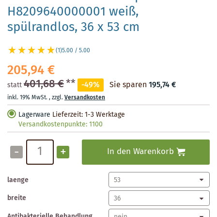
H8209640000001 weiß,
spülrandlos, 36 x 53 cm
(1)
5.00 / 5.00
205,94 €
401,68 €
**
-49%
Sie sparen
195,74 €
statt
inkl. 19% MwSt.
,
zzgl.
Versandkosten
Lagerware
Lieferzeit: 1-3 Werktage
Versandkostenpunkte:
1100
-
+
In den Warenkorb
laenge
breite
Antibakterielle Behandlung