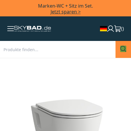
Marken-WC + Sitz im Set.
Jetzt sparen >
(
)
Zum
Ende
der
Bildergalerie
springen