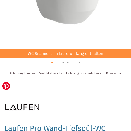
WC Sitz nicht im Lieferumfang enthalten
Zum
Abbildung kann vom Produkt abweichen.
Lieferung ohne Zubehör und Dekoration.
Anfang
der
Bildergalerie
springen
Laufen Pro Wand-Tiefspül-WC