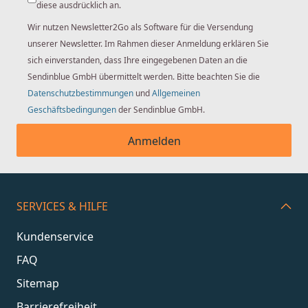
diese ausdrücklich an.
Wir nutzen Newsletter2Go als Software für die Versendung
unserer Newsletter. Im Rahmen dieser Anmeldung erklären Sie
sich einverstanden, dass Ihre eingegebenen Daten an die
Sendinblue GmbH übermittelt werden. Bitte beachten Sie die
Datenschutzbestimmungen
und
Allgemeinen
Geschäftsbedingungen
der Sendinblue GmbH.
Anmelden
SERVICES & HILFE
Kundenservice
FAQ
Sitemap
Barrierefreiheit