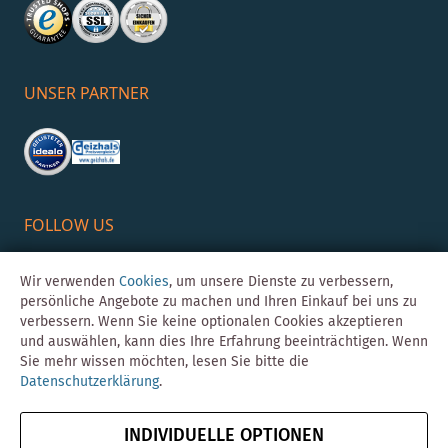
UNSER PARTNER
FOLLOW US
Wir verwenden
Cookies
, um unsere Dienste zu verbessern,
persönliche Angebote zu machen und Ihren Einkauf bei uns zu
verbessern. Wenn Sie keine optionalen Cookies akzeptieren
und auswählen, kann dies Ihre Erfahrung beeinträchtigen. Wenn
Sie mehr wissen möchten, lesen Sie bitte die
Datenschutzerklärung
.
©Skybad 2026 Consulting, Design und Programmierung durch die
Magento-Agentur
Y1 Digital AG
INDIVIDUELLE OPTIONEN