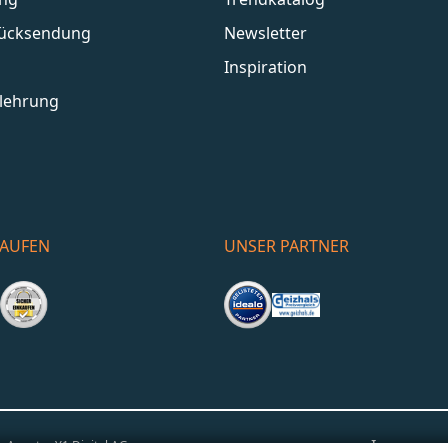
Rücksendung
Newsletter
Inspiration
lehrung
KAUFEN
UNSER PARTNER
Impress
o-Agentur
Y1 Digital AG