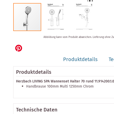
Zum
Abbildung kann vom Produkt abweichen.
Lieferung ohne Z
Anfang
der
Bildergalerie
springen
Produktdetails
Te
Produktdetails
Herzbach LIVING SPA Wannenset Halter 70 rund 11.914200.1.
Handbrause 100mm Multi 1250mm Chrom
Technische Daten