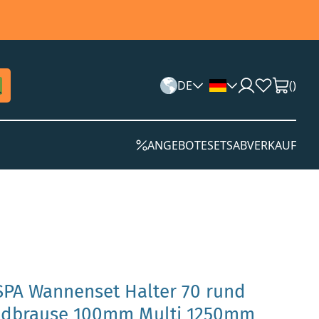
DE
(
)
ANGEBOTE
SETS
ABVERKAUF
SPA Wannenset Halter 70 rund
andbrause 100mm Multi 1250mm