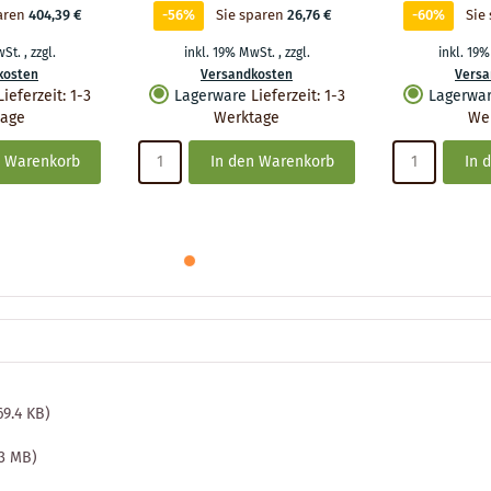
aren
404,39 €
-56%
Sie sparen
26,76 €
-60%
Sie
wSt.
,
zzgl.
inkl. 19% MwSt.
,
zzgl.
inkl. 19
kosten
Versandkosten
Versa
Lieferzeit
:
1-3
Lagerware
Lieferzeit
:
1-3
Lagerwa
tage
Werktage
We
n Warenkorb
In den Warenkorb
In 
69.4 KB)
.3 MB)