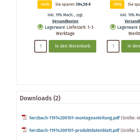
-54%
Sie sparen
394,58 €
-59%
Sie sp
inkl. 19% MwSt.
,
zzgl.
inkl. 19% M
Versandkosten
Versand
Lagerware
Lieferzeit
:
1-3
Lagerware
Werktage
Werk
In den Warenkorb
In de
Downloads (2)
herzbach-11914200101-montageanleitung.pdf
(Größe: 4
herzbach-11914200101-produktdatenblatt.pdf
(Größe: 3