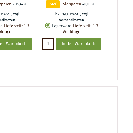
 sparen
205,47 €
-56%
Sie sparen
40,03 €
-52%
% MwSt.
,
zzgl.
inkl. 19% MwSt.
,
zzgl.
inkl.
ndkosten
Versandkosten
Ve
re
Lieferzeit
:
1-3
Lagerware
Lieferzeit
:
1-3
Lager
rktage
Werktage
den Warenkorb
In den Warenkorb
I