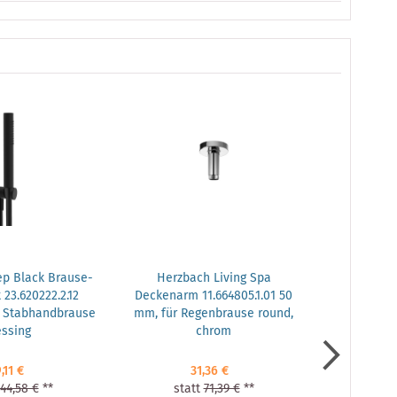
p Black Brause-
Herzbach Living Spa
Herzb
23.620222.2.12
Deckenarm 11.664805.1.01 50
Wand
, Stabhandbrause
mm, für Regenbrause round,
11.647100.1.
ssing
chrom
,11 €
31,36 €
44,58 €
**
statt
71,39 €
**
sta