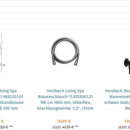
iving Spa
Herzbach Living Spa
Herzbach Dee
.988220.1.01
Brauseschlauch 11.935300.1.01
Wannenset 
abhandbrause
160 cm 1600 mm, Silberflex,
schwarz matt
 Ø 200 mm
Anschlussgewinde 1/2", chrom
Me
 €
20,99 €
139
,52 €
**
statt
47,75 €
**
statt
3