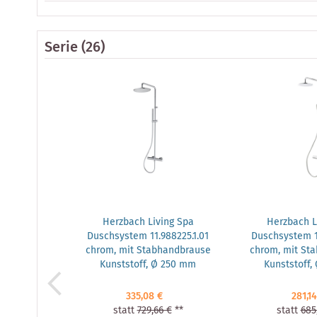
Serie
(26)
Herzbach Living Spa
Herzbach L
Duschsystem 11.988225.1.01
Duschsystem 11
chrom, mit Stabhandbrause
chrom, mit St
Kunststoff, Ø 250 mm
Kunststoff,
335,08 €
281,14
statt
729,66 €
**
statt
685