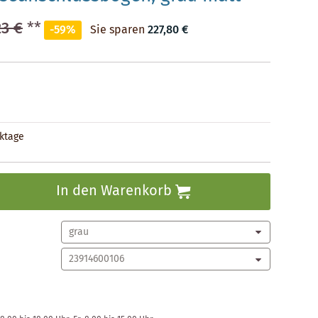
23 €
**
-59%
Sie sparen
227,80 €
rktage
In den Warenkorb