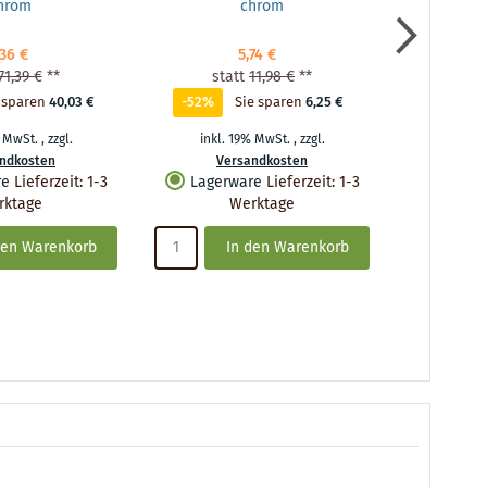
hrom
chrom
,36 €
5,74 €
71,39 €
**
statt
11,98 €
**
sta
 sparen
40,03 €
-52%
Sie sparen
6,25 €
-53%
% MwSt.
,
zzgl.
inkl. 19% MwSt.
,
zzgl.
inkl.
ndkosten
Versandkosten
Ve
re
Lieferzeit
:
1-3
Lagerware
Lieferzeit
:
1-3
Lager
rktage
Werktage
den Warenkorb
In den Warenkorb
I