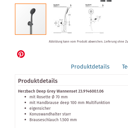
Zum
Abbildung kann vom Produkt abweichen.
Lieferung ohne Z
Anfang
der
Bildergalerie
springen
Produktdetails
Te
Produktdetails
Herzbach Deep Grey Wannenset 23.914600.1.06
mit Rosette Ø 70 mm
mit Handbrause deep 100 mm Multifunktion
eigensicher
Konuswandhalter starr
Brauseschlauch 1.500 mm