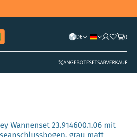
DE
(
)
ANGEBOTE
SETS
ABVERKAUF
ey Wannenset 23.914600.1.06 mit
seanschlussbogen, grau matt