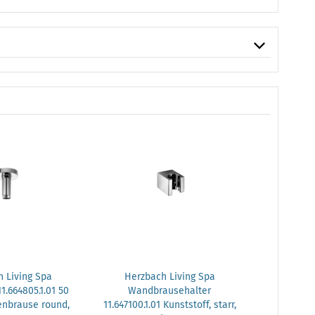
 Living Spa
Herzbach Living Spa
Herzb
.664805.1.01 50
Wandbrausehalter
Stabhandbr
enbrause round,
11.647100.1.01 Kunststoff, starr,
Kunststoff,