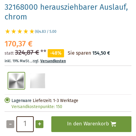
32168000 herausziehbarer Auslauf,
chrom
(6)
4.83 / 5.00
170,37 €
324,87 €
**
-48%
Sie sparen
154,50 €
statt
inkl. 19% MwSt.
,
zzgl.
Versandkosten
Lagerware
Lieferzeit: 1-3 Werktage
Versandkostenpunkte:
150
-
+
In den Warenkorb