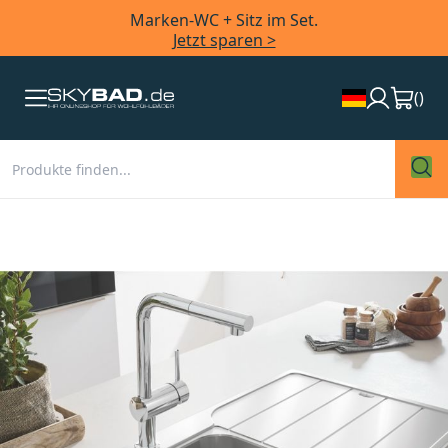
Marken-WC + Sitz im Set.
Jetzt sparen >
(
)
Zum
Ende
der
Bildergalerie
springen