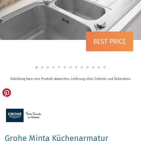
Zum
Abbildung kann vom Produkt abweichen.
Lieferung ohne Zubehör und Dekoration.
Anfang
der
Bildergalerie
springen
Grohe Minta Küchenarmatur