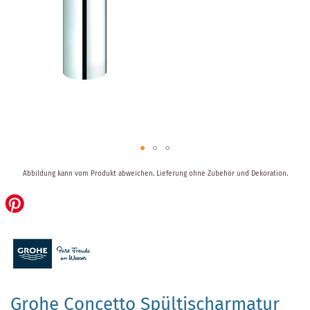
Zum
Abbildung kann vom Produkt abweichen.
Lieferung ohne Zubehör und Dekoration.
Anfang
der
Bildergalerie
springen
Grohe Concetto Spültischarmatur