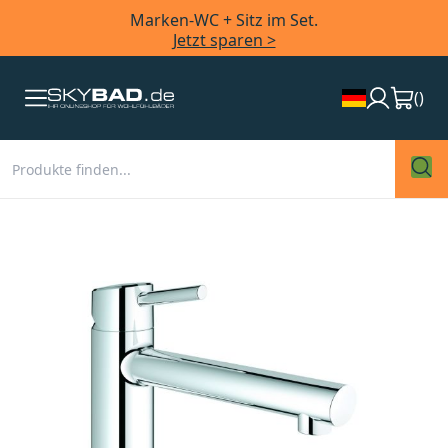
Marken-WC + Sitz im Set.
Jetzt sparen >
(
)
Zum
Ende
der
Bildergalerie
springen