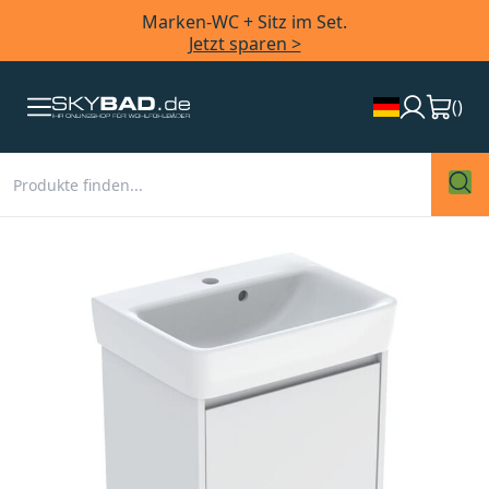
Marken-WC + Sitz im Set.
Jetzt sparen >
(
)
Zum
Ende
der
Bildergalerie
springen