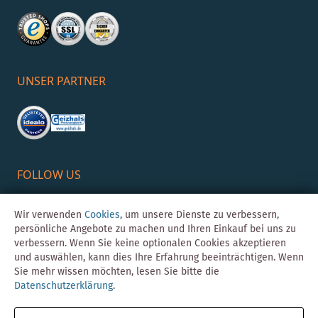
UNSER PARTNER
FOLLOW US
Wir verwenden
Cookies
, um unsere Dienste zu verbessern,
persönliche Angebote zu machen und Ihren Einkauf bei uns zu
verbessern. Wenn Sie keine optionalen Cookies akzeptieren
und auswählen, kann dies Ihre Erfahrung beeinträchtigen. Wenn
Sie mehr wissen möchten, lesen Sie bitte die
Datenschutzerklärung
.
©Skybad 2026 Consulting, Design und Programmierung durch die
Magento-Agentur
Y1 Digital AG