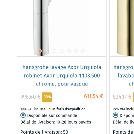
hansgrohe lavage Axor Urquiola
hansgro
robinet Axor Urquiola 1.103.500
lavabo
chrome, pour vasque
c
611,54 €
996,60 €
824,17 €
-39%
19% VAT incluse
,
plus
frais d'expédition
19% VAT incl
Disponible sur commande
Dispon
Délai de livraison: 10-28 jours ouvrés
Délai de li
Points de livraison:
50
Points de