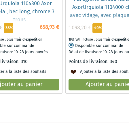
Urquiola 1104300 Axor
AxorUrquiola 1104000 
la , bec long, chrome 3
avec vidage, avec plaque
trous
658,93 €
 €
1 098,20 €
-38%
-40%
use
,
plus
frais d'expédition
19% VAT incluse
,
plus
frais d'expéditi
ible sur commande
Disponible sur commande
vraison: 10-28 jours ouvrés
Délai de livraison: 10-28 jours o
 livraison:
310
Points de livraison:
340
er à la liste des souhaits
Ajouter à la liste des souh
jouter au panier
Ajouter au panie