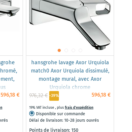
sgrohe
hansgrohe lavage Axor Urquiola
chromé,
match0 Axor Urquiola dissimulé,
ement,
montage mural, avec Axor
ous
Urquiola chrome
596,18 €
596,18 €
976,32 €
-39%
on
19% VAT incluse
,
plus
frais d'expédition
Disponible sur commande
uvrés
Délai de livraison: 10-28 jours ouvrés
Points de livraison:
150