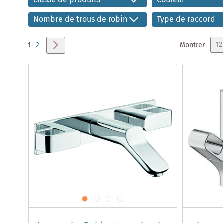
classe de produits
Couleur
Nombre de trous de robinetterie
Type de raccord
Page
Vous lisez actuellement la page
Page
Page
Suivant
Montrer
1
2