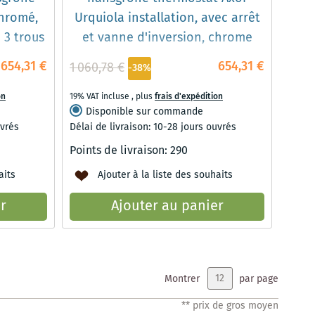
chromé,
Urquiola installation, avec arrêt
 3 trous
et vanne d'inversion, chrome
654,31 €
654,31 €
1 060,78 €
-38%
on
19% VAT incluse
,
plus
frais d'expédition
Disponible sur commande
uvrés
Délai de livraison: 10-28 jours ouvrés
Points de livraison:
290
aits
Ajouter à la liste des souhaits
r
Ajouter au panier
Montrer
par page
** prix de gros moyen