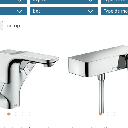
expiré
Type de ra
bec
Type de mo
par page