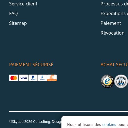
Service client
Processus 
FAQ
Expéditions 
Sitemap
Paiement
Révocation
PAIEMENT SÉCURISÉ
ACHAT SÉCU
©Skybad 2026 Consulting, Design und Programmierung durch die Magent
Nous utilisons des
cookies
pour a