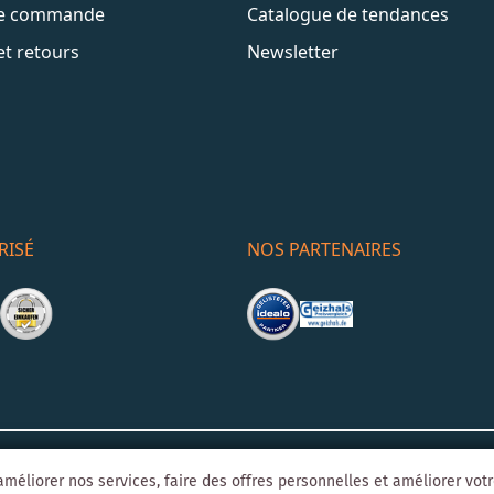
de commande
Catalogue de tendances
et retours
Newsletter
RISÉ
NOS PARTENAIRES
Mentions léga
o-Agentur
Y1 Digital AG
méliorer nos services, faire des offres personnelles et améliorer vot