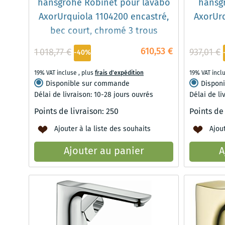
hansgrohe Robinet pour lavabo
hansg
AxorUrquiola 1104200 encastré,
AxorUr
bec court, chromé 3 trous
610,53 €
1 018,77 €
937,01 €
-40%
19% VAT incluse
,
plus
frais d'expédition
19% VAT incl
Disponible sur commande
Dispon
Délai de livraison: 10-28 jours ouvrés
Délai de li
Points de livraison:
250
Points de
Ajouter à la liste des souhaits
Ajout
Ajouter au panier
A