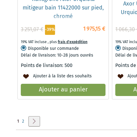
Axor 
mitigeur bain 11422000 sur pied,
Urquio
chromé
1 975,15 €
3 251,07 €
1 066,30
-39%
19% VAT incluse
,
plus
frais d'expédition
19% VAT incl
Disponible sur commande
Dispon
Délai de livraison: 10-28 jours ouvrés
Délai de li
Points de livraison:
500
Points de
Ajouter à la liste des souhaits
Ajout
Ajouter au panier
A
Page
Vous lisez actuellement la page
Page
Page
Suivant
1
2