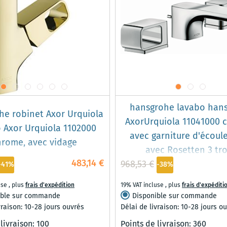
hansgrohe lavabo han
he robinet Axor Urquiola
AxorUrquiola 11041000 
 Axor Urquiola 1102000
avec garniture d'écoul
hrome, avec vidage
avec Rosetten 3 tr
483,14 €
968,53 €
-41%
-38%
use
,
plus
frais d'expédition
19% VAT incluse
,
plus
frais d'expéditi
ible sur commande
Disponible sur commande
vraison: 10-28 jours ouvrés
Délai de livraison: 10-28 jours o
 livraison:
100
Points de livraison:
360