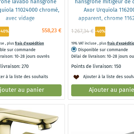
rohe lavabo hansgrohe
hansgrohe mitigeur de
quiola 11024000 chromé,
Axor Urquiola 11620
avec vidage
apparent, chrome 116
558,23 €
1 267,34 €
-40%
-40%
use
,
plus
frais d'expédition
19% VAT incluse
,
plus
frais d'expéditi
ible sur commande
Disponible sur commande
vraison: 10-28 jours ouvrés
Délai de livraison: 10-28 jours o
 livraison:
270
Points de livraison:
150
er à la liste des souhaits
Ajouter à la liste des souh
jouter au panier
Ajouter au panie