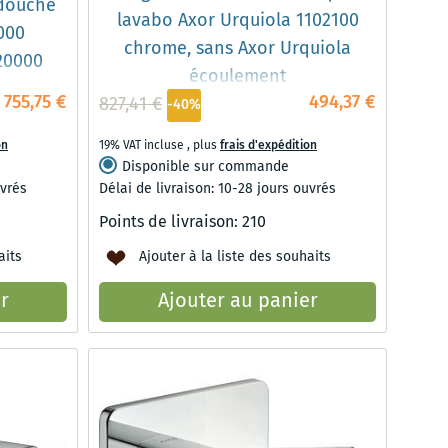
 douche
lavabo Axor Urquiola 1102100
000
chrome, sans Axor Urquiola
20000
écoulement
755,75 €
494,37 €
827,41 €
-40%
on
19% VAT incluse
,
plus
frais d'expédition
Disponible sur commande
uvrés
Délai de livraison: 10-28 jours ouvrés
Points de livraison:
210
aits
Ajouter à la liste des souhaits
r
Ajouter au panier