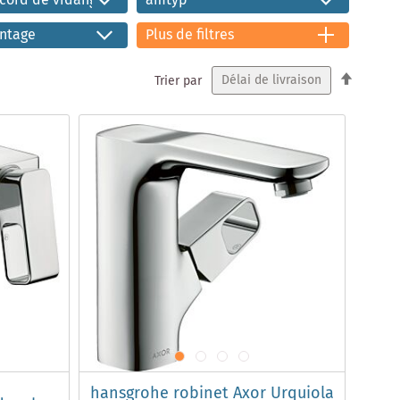
ccord de vidange
amtyp
ntage
Plus de filtres
Par
Trier par
ordre
décrois
hansgrohe robinet Axor Urquiola